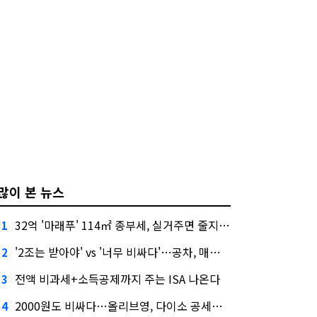
많이 본 뉴스
32억 '마래푸' 114㎡ 종부세, 실거주면 줄지만 안 살면 2.5배
1
'2조는 받아야' vs '너무 비싸다'…공차, 매각 성공할까
2
전액 비과세+소득공제까지 주는 ISA 나온다
3
2000원도 비싸다…올리브영, 다이소 공세에 '가성비'로 맞불
4