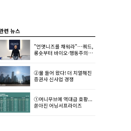
관련 뉴스
"언맷니즈를 채워라"…쿼드,
롱숏부터 바이오·행동주의까
지
②물 들어 왔다! 더 치열해진
증권사 신사업 경쟁
①머니무브에 역대급 호황...
쏟아진 어닝서프라이즈