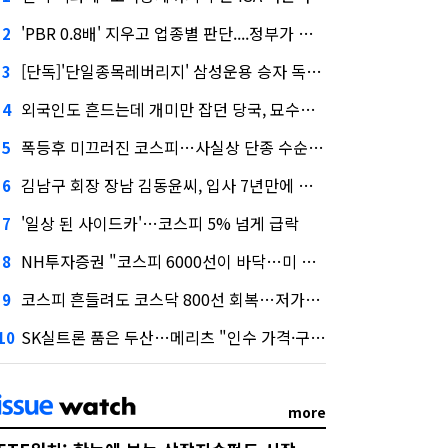
'PBR 0.8배' 지우고 업종별 판단....정부가 제시한 '주가 누르기' 방지법
2
[단독]'단일종목레버리지' 삼성운용 승자 독식...운용수익 미래에셋의 6배
3
외국인도 흔드는데 개미만 잡던 당국, 묘수는 과다호가부담금?
4
폭등후 미끄러진 코스피…사실상 단종 수순 밟는 '단종레'
5
김남구 회장 장남 김동윤씨, 입사 7년만에 한투증권 임원 승진
6
'일상 된 사이드카'…코스피 5% 넘게 급락
7
NH투자증권 "코스피 6000선이 바닥…미 금리 안정 후 추가 회복"
8
코스피 흔들려도 코스닥 800선 회복…저가매수세 유입
9
SK실트론 품은 두산…메리츠 "인수 가격·구조 모두 기대 이상"
10
more