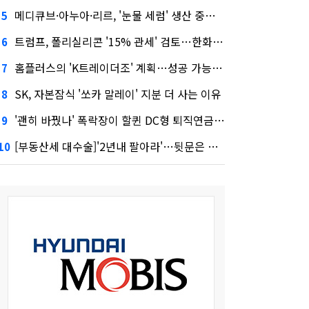
메디큐브·아누아·리르, '눈물 세럼' 생산 중단한다
5
트럼프, 폴리실리콘 '15% 관세' 검토…한화큐셀·OCI 영향은?
6
홈플러스의 'K트레이더조' 계획…성공 가능성은 '글쎄'
7
SK, 자본잠식 '쏘카 말레이' 지분 더 사는 이유
8
'괜히 바꿨나' 폭락장이 할퀸 DC형 퇴직연금…전문가 조언은
9
[부동산세 대수술]'2년내 팔아라'…뒷문은 열었다
10