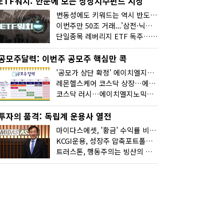
ETF워치: 한눈에 보는 상장지수펀드 시장
변동성에도 키워드는 역시 반도체…신상품은 우주·방산
이번주만 50조 거래...'삼전·닉스 레버리지' 수익률은 -30%
단일종목 레버리지 ETF 독주…'증시 블랙홀'
공모주달력: 이번주 공모주 핵심만 콕
'공모가 상단 확정' 에이치엘지노믹스 청약
레몬헬스케어 코스닥 상장…에이치엘지노믹스 수요예측
코스닥 러시…에이치엘지노믹스 수요예측·레메디 청약
투자의 품격: 독립계 운용사 열전
마이다스에셋, '황금' 수익률 비결은 '꾸준함'
KCGI운용, 성장주 압축포트폴리오로 새 길을 그리다
트러스톤, 행동주의는 빙산의 일각...진정한 힘은 '주식형 강자'