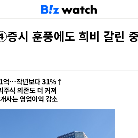
]④증시 훈풍에도 희비 갈린 
971억…작년보다 31%↑
외주식 의존도 더 커져
5개사는 영업이익 감소