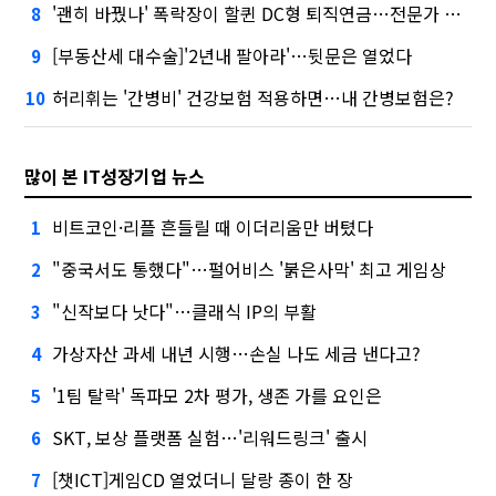
'괜히 바꿨나' 폭락장이 할퀸 DC형 퇴직연금…전문가 조언은
8
[부동산세 대수술]'2년내 팔아라'…뒷문은 열었다
9
허리휘는 '간병비' 건강보험 적용하면…내 간병보험은?
10
많이 본 IT성장기업 뉴스
비트코인·리플 흔들릴 때 이더리움만 버텼다
1
"중국서도 통했다"…펄어비스 '붉은사막' 최고 게임상
2
"신작보다 낫다"…클래식 IP의 부활
3
가상자산 과세 내년 시행…손실 나도 세금 낸다고?
4
'1팀 탈락' 독파모 2차 평가, 생존 가를 요인은
5
SKT, 보상 플랫폼 실험…'리워드링크' 출시
6
[챗ICT]게임CD 열었더니 달랑 종이 한 장
7