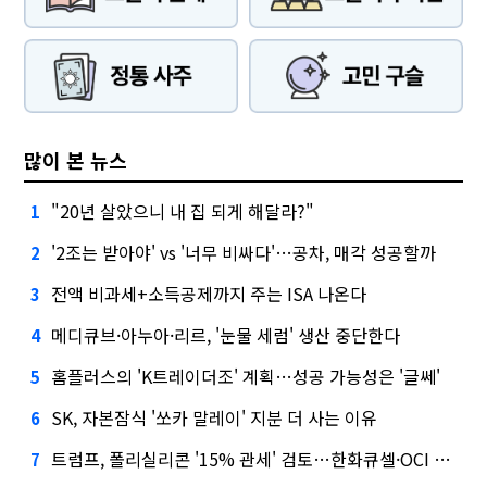
많이 본 뉴스
"20년 살았으니 내 집 되게 해달라?"
1
'2조는 받아야' vs '너무 비싸다'…공차, 매각 성공할까
2
전액 비과세+소득공제까지 주는 ISA 나온다
3
메디큐브·아누아·리르, '눈물 세럼' 생산 중단한다
4
홈플러스의 'K트레이더조' 계획…성공 가능성은 '글쎄'
5
SK, 자본잠식 '쏘카 말레이' 지분 더 사는 이유
6
트럼프, 폴리실리콘 '15% 관세' 검토…한화큐셀·OCI 영향은?
7