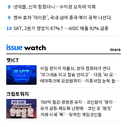
넷마블, 신작 힘줬더니…수익성 오히려 악화
8
엔씨 효자 '아이온', 국내 넘어 중국·북미 공략 나선다
9
SKT, 2분기 영업익 67%↑…AIDC 매출 92% 급증
10
more
챗ICT
비밀 편지의 자물쇠, 양자 컴퓨터가 연다
'마그네슘 되고 칼슘 안되고'…다음 'AI 요약' 갈 길은
테마파크에 요양원까지…이종사업 눈독 들이는 게임사
크립토워치
700억 절감·경영권 유지…코인원의 '영리한 딜'
유가 급등·제도화 난항에…코인 또 '멈칫'
거래·시세 '뚝'…잊혀진 게임코인들