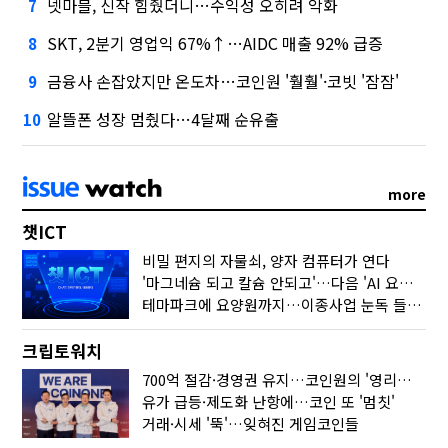
넷마블, 신작 힘줬더니…수익성 오히려 악화
7
SKT, 2분기 영업익 67%↑…AIDC 매출 92% 급증
8
금융사 손잡았지만 온도차…코인원 '훨훨'·코빗 '잠잠'
9
알뜰폰 성장 멈췄다…4달째 순유출
10
more
챗ICT
비밀 편지의 자물쇠, 양자 컴퓨터가 연다
'마그네슘 되고 칼슘 안되고'…다음 'AI 요약' 갈 길은
테마파크에 요양원까지…이종사업 눈독 들이는 게임사
크립토워치
700억 절감·경영권 유지…코인원의 '영리한 딜'
유가 급등·제도화 난항에…코인 또 '멈칫'
거래·시세 '뚝'…잊혀진 게임코인들