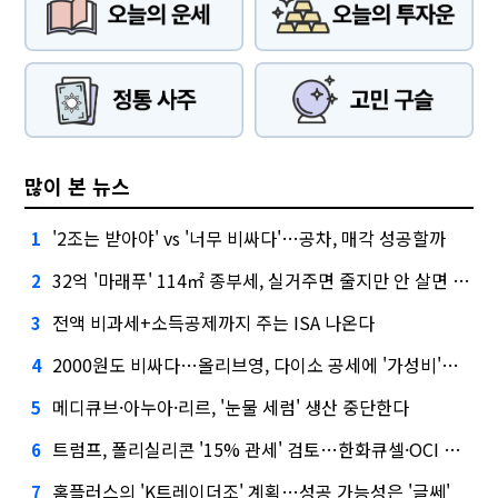
많이 본 뉴스
'2조는 받아야' vs '너무 비싸다'…공차, 매각 성공할까
1
32억 '마래푸' 114㎡ 종부세, 실거주면 줄지만 안 살면 2.5배
2
전액 비과세+소득공제까지 주는 ISA 나온다
3
2000원도 비싸다…올리브영, 다이소 공세에 '가성비'로 맞불
4
메디큐브·아누아·리르, '눈물 세럼' 생산 중단한다
5
트럼프, 폴리실리콘 '15% 관세' 검토…한화큐셀·OCI 영향은?
6
홈플러스의 'K트레이더조' 계획…성공 가능성은 '글쎄'
7