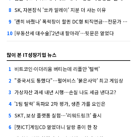
SK, 자본잠식 '쏘카 말레이' 지분 더 사는 이유
8
'괜히 바꿨나' 폭락장이 할퀸 DC형 퇴직연금…전문가 조언은
9
[부동산세 대수술]'2년내 팔아라'…뒷문은 열었다
10
많이 본 IT성장기업 뉴스
비트코인·이더리움 버티는데 리플만 '털썩'
1
"중국서도 통했다"…펄어비스 '붉은사막' 최고 게임상
2
가상자산 과세 내년 시행…손실 나도 세금 낸다고?
3
'1팀 탈락' 독파모 2차 평가, 생존 가를 요인은
4
SKT, 보상 플랫폼 실험…'리워드링크' 출시
5
[챗ICT]게임CD 열었더니 달랑 종이 한 장
6