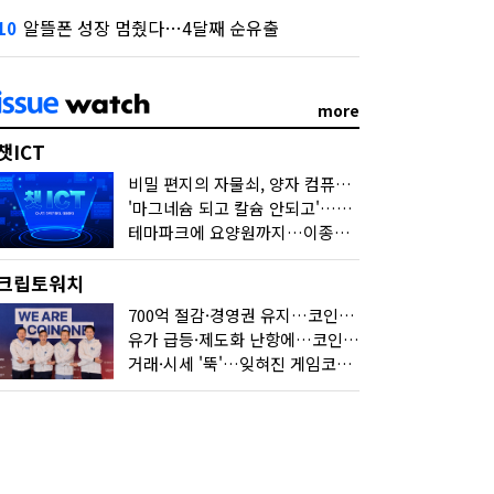
알뜰폰 성장 멈췄다…4달째 순유출
10
more
챗ICT
비밀 편지의 자물쇠, 양자 컴퓨터가 연다
'마그네슘 되고 칼슘 안되고'…다음 'AI 요약' 갈 길은
테마파크에 요양원까지…이종사업 눈독 들이는 게임사
크립토워치
700억 절감·경영권 유지…코인원의 '영리한 딜'
유가 급등·제도화 난항에…코인 또 '멈칫'
거래·시세 '뚝'…잊혀진 게임코인들