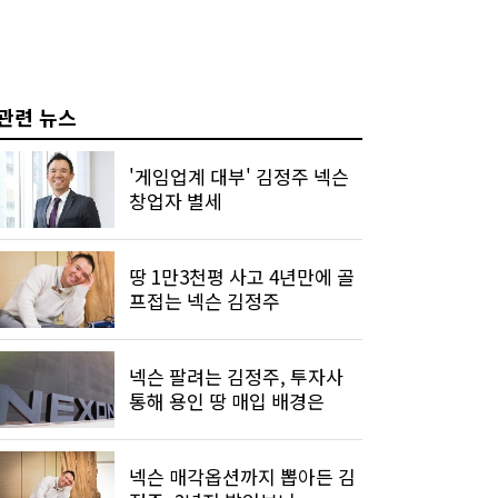
관련 뉴스
'게임업계 대부' 김정주 넥슨
창업자 별세
땅 1만3천평 사고 4년만에 골
프접는 넥슨 김정주
넥슨 팔려는 김정주, 투자사
통해 용인 땅 매입 배경은
넥슨 매각옵션까지 뽑아든 김