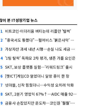
많이 본 IT성장기업 뉴스
비트코인·이더리움 버티는데 리플만 '털썩'
1
"중국서도 통했다"…펄어비스 '붉은사막' 최고 게임상
2
가상자산 과세 내년 시행…손실 나도 세금 낸다고?
3
'1팀 탈락' 독파모 2차 평가, 생존 가를 요인은
4
SKT, 보상 플랫폼 실험…'리워드링크' 출시
5
[챗ICT]게임CD 열었더니 달랑 종이 한 장
6
넷마블, 신작 힘줬더니…수익성 오히려 악화
7
SKT, 2분기 영업익 67%↑…AIDC 매출 92% 급증
8
금융사 손잡았지만 온도차…코인원 '훨훨'·코빗 '잠잠'
9