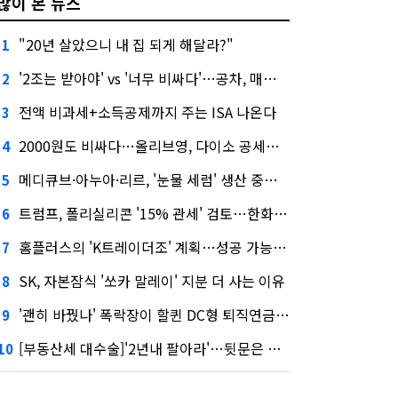
많이 본 뉴스
"20년 살았으니 내 집 되게 해달라?"
1
'2조는 받아야' vs '너무 비싸다'…공차, 매각 성공할까
2
전액 비과세+소득공제까지 주는 ISA 나온다
3
2000원도 비싸다…올리브영, 다이소 공세에 '가성비'로 맞불
4
메디큐브·아누아·리르, '눈물 세럼' 생산 중단한다
5
트럼프, 폴리실리콘 '15% 관세' 검토…한화큐셀·OCI 영향은?
6
홈플러스의 'K트레이더조' 계획…성공 가능성은 '글쎄'
7
SK, 자본잠식 '쏘카 말레이' 지분 더 사는 이유
8
'괜히 바꿨나' 폭락장이 할퀸 DC형 퇴직연금…전문가 조언은
9
[부동산세 대수술]'2년내 팔아라'…뒷문은 열었다
10