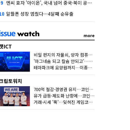
엔씨 효자 '아이온', 국내 넘어 중국·북미 공략 나선다
9
알뜰폰 성장 멈췄다…4달째 순유출
10
more
챗ICT
비밀 편지의 자물쇠, 양자 컴퓨터가 연다
'마그네슘 되고 칼슘 안되고'…다음 'AI 요약' 갈 길은
테마파크에 요양원까지…이종사업 눈독 들이는 게임사
크립토워치
700억 절감·경영권 유지…코인원의 '영리한 딜'
유가 급등·제도화 난항에…코인 또 '멈칫'
거래·시세 '뚝'…잊혀진 게임코인들