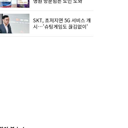
병원 방문힘든 노인 도와
SKT, 초저지연 5G 서비스 개
시…'슈팅게임도 끊김없이'