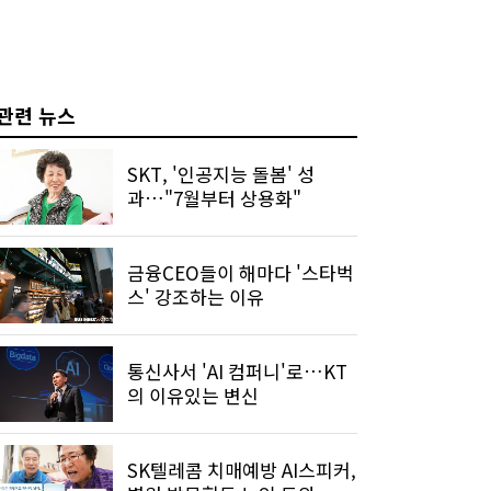
관련 뉴스
SKT, '인공지능 돌봄' 성
과…"7월부터 상용화"
금융CEO들이 해마다 '스타벅
스' 강조하는 이유
통신사서 'AI 컴퍼니'로…KT
의 이유있는 변신
SK텔레콤 치매예방 AI스피커,