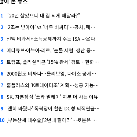
많이 본 뉴스
"20년 살았으니 내 집 되게 해달라?"
1
'2조는 받아야' vs '너무 비싸다'…공차, 매각 성공할까
2
전액 비과세+소득공제까지 주는 ISA 나온다
3
메디큐브·아누아·리르, '눈물 세럼' 생산 중단한다
4
트럼프, 폴리실리콘 '15% 관세' 검토…한화큐셀·OCI 영향은?
5
2000원도 비싸다…올리브영, 다이소 공세에 '가성비'로 맞불
6
홈플러스의 'K트레이더조' 계획…성공 가능성은 '글쎄'
7
SK, 자본잠식 '쏘카 말레이' 지분 더 사는 이유
8
'괜히 바꿨나' 폭락장이 할퀸 DC형 퇴직연금…전문가 조언은
9
[부동산세 대수술]'2년내 팔아라'…뒷문은 열었다
10