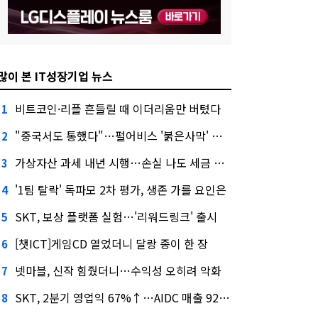
많이 본 IT성장기업 뉴스
비트코인·리플 흔들릴 때 이더리움만 버텼다
1
"중국서도 통했다"…펄어비스 '붉은사막' 최고 게임상
2
가상자산 과세 내년 시행…손실 나도 세금 낸다고?
3
'1팀 탈락' 독파모 2차 평가, 생존 가를 요인은
4
SKT, 보상 플랫폼 실험…'리워드링크' 출시
5
[챗ICT]게임CD 열었더니 달랑 종이 한 장
6
넷마블, 신작 힘줬더니…수익성 오히려 악화
7
SKT, 2분기 영업익 67%↑…AIDC 매출 92% 급증
8