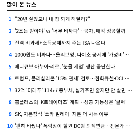
많이 본 뉴스
"20년 살았으니 내 집 되게 해달라?"
1
'2조는 받아야' vs '너무 비싸다'…공차, 매각 성공할까
2
전액 비과세+소득공제까지 주는 ISA 나온다
3
2000원도 비싸다…올리브영, 다이소 공세에 '가성비'로 맞불
4
메디큐브·아누아·리르, '눈물 세럼' 생산 중단한다
5
트럼프, 폴리실리콘 '15% 관세' 검토…한화큐셀·OCI 영향은?
6
32억 '마래푸' 114㎡ 종부세, 실거주면 줄지만 안 살면 2.5배
7
홈플러스의 'K트레이더조' 계획…성공 가능성은 '글쎄'
8
SK, 자본잠식 '쏘카 말레이' 지분 더 사는 이유
9
'괜히 바꿨나' 폭락장이 할퀸 DC형 퇴직연금…전문가 조언은
10