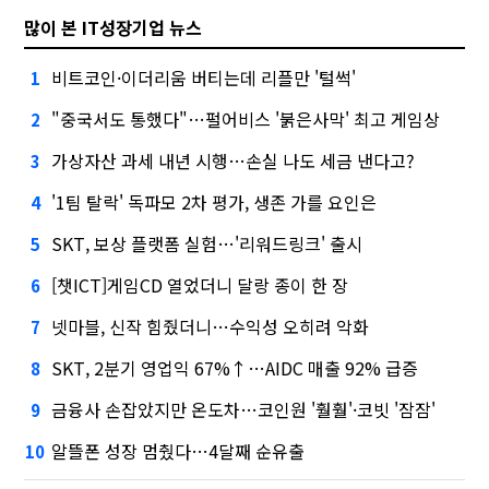
많이 본 IT성장기업 뉴스
비트코인·이더리움 버티는데 리플만 '털썩'
1
"중국서도 통했다"…펄어비스 '붉은사막' 최고 게임상
2
가상자산 과세 내년 시행…손실 나도 세금 낸다고?
3
'1팀 탈락' 독파모 2차 평가, 생존 가를 요인은
4
SKT, 보상 플랫폼 실험…'리워드링크' 출시
5
[챗ICT]게임CD 열었더니 달랑 종이 한 장
6
넷마블, 신작 힘줬더니…수익성 오히려 악화
7
SKT, 2분기 영업익 67%↑…AIDC 매출 92% 급증
8
금융사 손잡았지만 온도차…코인원 '훨훨'·코빗 '잠잠'
9
알뜰폰 성장 멈췄다…4달째 순유출
10