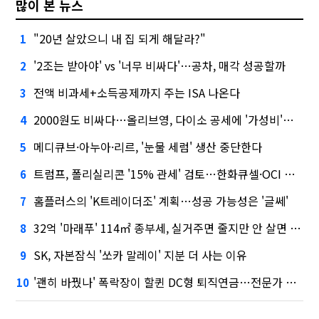
많이 본 뉴스
"20년 살았으니 내 집 되게 해달라?"
1
'2조는 받아야' vs '너무 비싸다'…공차, 매각 성공할까
2
전액 비과세+소득공제까지 주는 ISA 나온다
3
2000원도 비싸다…올리브영, 다이소 공세에 '가성비'로 맞불
4
메디큐브·아누아·리르, '눈물 세럼' 생산 중단한다
5
트럼프, 폴리실리콘 '15% 관세' 검토…한화큐셀·OCI 영향은?
6
홈플러스의 'K트레이더조' 계획…성공 가능성은 '글쎄'
7
32억 '마래푸' 114㎡ 종부세, 실거주면 줄지만 안 살면 2.5배
8
SK, 자본잠식 '쏘카 말레이' 지분 더 사는 이유
9
'괜히 바꿨나' 폭락장이 할퀸 DC형 퇴직연금…전문가 조언은
10