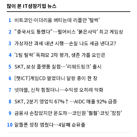
많이 본 IT성장기업 뉴스
비트코인·이더리움 버티는데 리플만 '털썩'
1
"중국서도 통했다"…펄어비스 '붉은사막' 최고 게임상
2
가상자산 과세 내년 시행…손실 나도 세금 낸다고?
3
'1팀 탈락' 독파모 2차 평가, 생존 가를 요인은
4
SKT, 보상 플랫폼 실험…'리워드링크' 출시
5
[챗ICT]게임CD 열었더니 달랑 종이 한 장
6
넷마블, 신작 힘줬더니…수익성 오히려 악화
7
SKT, 2분기 영업익 67%↑…AIDC 매출 92% 급증
8
금융사 손잡았지만 온도차…코인원 '훨훨'·코빗 '잠잠'
9
알뜰폰 성장 멈췄다…4달째 순유출
10