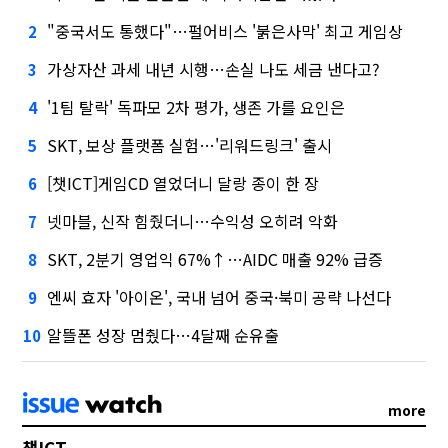
"중국서도 통했다"…펄어비스 '붉은사막' 최고 게임상
2
가상자산 과세 내년 시행…손실 나도 세금 낸다고?
3
'1팀 탈락' 독파모 2차 평가, 생존 가를 요인은
4
SKT, 보상 플랫폼 실험…'리워드링크' 출시
5
[챗ICT]게임CD 열었더니 달랑 종이 한 장
6
넷마블, 신작 힘줬더니…수익성 오히려 악화
7
SKT, 2분기 영업익 67%↑…AIDC 매출 92% 급증
8
엔씨 효자 '아이온', 국내 넘어 중국·북미 공략 나선다
9
알뜰폰 성장 멈췄다…4달째 순유출
10
more
챗ICT