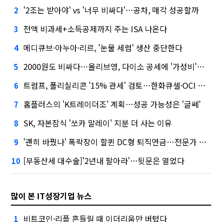
'2조는 받아야' vs '너무 비싸다'…공차, 매각 성공할까
2
전액 비과세+소득공제까지 주는 ISA 나온다
3
메디큐브·아누아·리르, '눈물 세럼' 생산 중단한다
4
2000원도 비싸다…올리브영, 다이소 공세에 '가성비'로 맞불
5
트럼프, 폴리실리콘 '15% 관세' 검토…한화큐셀·OCI 영향은?
6
홈플러스의 'K트레이더조' 계획…성공 가능성은 '글쎄'
7
SK, 자본잠식 '쏘카 말레이' 지분 더 사는 이유
8
'괜히 바꿨나' 폭락장이 할퀸 DC형 퇴직연금…전문가 조언은
9
[부동산세 대수술]'2년내 팔아라'…뒷문은 열었다
10
많이 본 IT성장기업 뉴스
비트코인·리플 흔들릴 때 이더리움만 버텼다
1