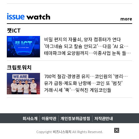
more
챗ICT
비밀 편지의 자물쇠, 양자 컴퓨터가 연다
'마그네슘 되고 칼슘 안되고'…다음 'AI 요약' 갈 길은
테마파크에 요양원까지…이종사업 눈독 들이는 게임사
크립토워치
700억 절감·경영권 유지…코인원의 '영리한 딜'
유가 급등·제도화 난항에…코인 또 '멈칫'
거래·시세 '뚝'…잊혀진 게임코인들
회사소개
이용약관
개인정보취급방침
저작권안내
Copyright
비즈니스워치
All Rights Reserved.