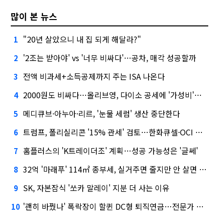
많이 본 뉴스
"20년 살았으니 내 집 되게 해달라?"
1
'2조는 받아야' vs '너무 비싸다'…공차, 매각 성공할까
2
전액 비과세+소득공제까지 주는 ISA 나온다
3
2000원도 비싸다…올리브영, 다이소 공세에 '가성비'로 맞불
4
메디큐브·아누아·리르, '눈물 세럼' 생산 중단한다
5
트럼프, 폴리실리콘 '15% 관세' 검토…한화큐셀·OCI 영향은?
6
홈플러스의 'K트레이더조' 계획…성공 가능성은 '글쎄'
7
32억 '마래푸' 114㎡ 종부세, 실거주면 줄지만 안 살면 2.5배
8
SK, 자본잠식 '쏘카 말레이' 지분 더 사는 이유
9
'괜히 바꿨나' 폭락장이 할퀸 DC형 퇴직연금…전문가 조언은
10