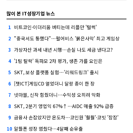
많이 본 IT성장기업 뉴스
비트코인·이더리움 버티는데 리플만 '털썩'
1
"중국서도 통했다"…펄어비스 '붉은사막' 최고 게임상
2
가상자산 과세 내년 시행…손실 나도 세금 낸다고?
3
'1팀 탈락' 독파모 2차 평가, 생존 가를 요인은
4
SKT, 보상 플랫폼 실험…'리워드링크' 출시
5
[챗ICT]게임CD 열었더니 달랑 종이 한 장
6
넷마블, 신작 힘줬더니…수익성 오히려 악화
7
SKT, 2분기 영업익 67%↑…AIDC 매출 92% 급증
8
금융사 손잡았지만 온도차…코인원 '훨훨'·코빗 '잠잠'
9
알뜰폰 성장 멈췄다…4달째 순유출
10