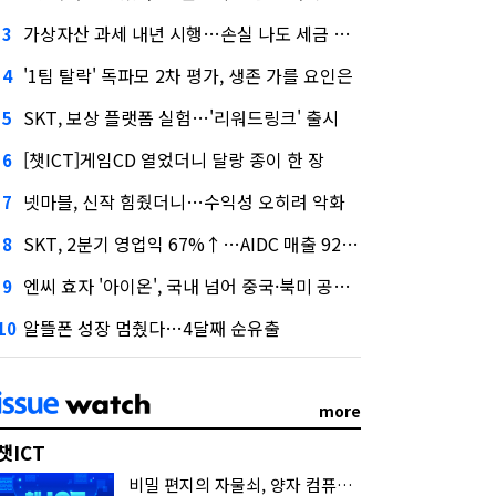
가상자산 과세 내년 시행…손실 나도 세금 낸다고?
3
'1팀 탈락' 독파모 2차 평가, 생존 가를 요인은
4
SKT, 보상 플랫폼 실험…'리워드링크' 출시
5
[챗ICT]게임CD 열었더니 달랑 종이 한 장
6
넷마블, 신작 힘줬더니…수익성 오히려 악화
7
SKT, 2분기 영업익 67%↑…AIDC 매출 92% 급증
8
엔씨 효자 '아이온', 국내 넘어 중국·북미 공략 나선다
9
알뜰폰 성장 멈췄다…4달째 순유출
10
more
챗ICT
비밀 편지의 자물쇠, 양자 컴퓨터가 연다