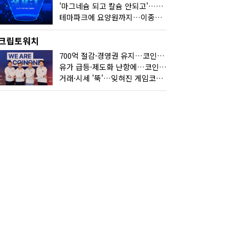
'마그네슘 되고 칼슘 안되고'…다음 'AI 요약' 갈 길은
테마파크에 요양원까지…이종사업 눈독 들이는 게임사
크립토워치
700억 절감·경영권 유지…코인원의 '영리한 딜'
유가 급등·제도화 난항에…코인 또 '멈칫'
거래·시세 '뚝'…잊혀진 게임코인들