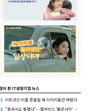
많이 본 IT성장기업 뉴스
비트코인·리플 흔들릴 때 이더리움만 버텼다
1
"중국서도 통했다"…펄어비스 '붉은사막' 최고 게임상
2