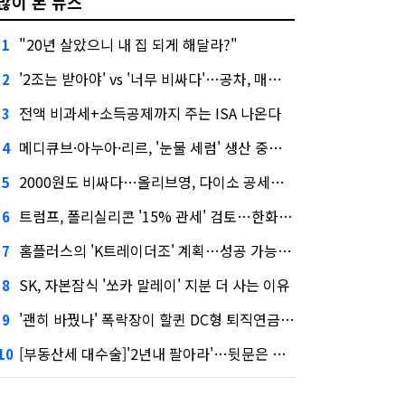
많이 본 뉴스
"20년 살았으니 내 집 되게 해달라?"
1
'2조는 받아야' vs '너무 비싸다'…공차, 매각 성공할까
2
전액 비과세+소득공제까지 주는 ISA 나온다
3
메디큐브·아누아·리르, '눈물 세럼' 생산 중단한다
4
2000원도 비싸다…올리브영, 다이소 공세에 '가성비'로 맞불
5
트럼프, 폴리실리콘 '15% 관세' 검토…한화큐셀·OCI 영향은?
6
홈플러스의 'K트레이더조' 계획…성공 가능성은 '글쎄'
7
SK, 자본잠식 '쏘카 말레이' 지분 더 사는 이유
8
'괜히 바꿨나' 폭락장이 할퀸 DC형 퇴직연금…전문가 조언은
9
[부동산세 대수술]'2년내 팔아라'…뒷문은 열었다
10