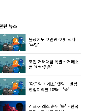
관련 뉴스
불장에도 코인원·코빗 적자
'수렁'
코인 거래대금 폭발…거래소
들 '함박웃음'
'황금알 거래소' 옛말…빗썸
영업이익률 10%로 '뚝'
김프·거래소 순위 '뚝'…한국