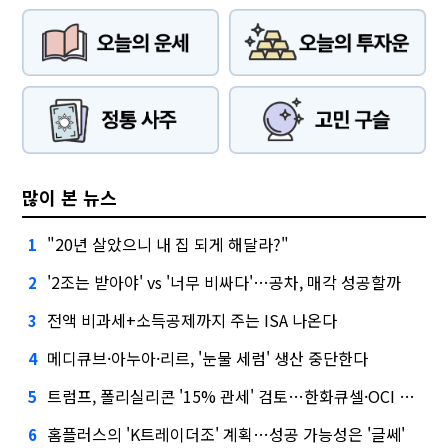
많이 본 뉴스
"20년 살았으니 내 집 되게 해달라?"
1
'2조는 받아야' vs '너무 비싸다'…공차, 매각 성공할까
2
전액 비과세+소득공제까지 주는 ISA 나온다
3
메디큐브·아누아·리르, '눈물 세럼' 생산 중단한다
4
트럼프, 폴리실리콘 '15% 관세' 검토…한화큐셀·OCI 영향은?
5
홈플러스의 'K트레이더조' 계획…성공 가능성은 '글쎄'
6