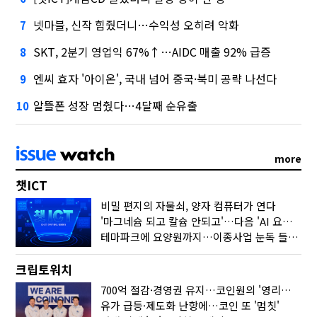
넷마블, 신작 힘줬더니…수익성 오히려 악화
7
SKT, 2분기 영업익 67%↑…AIDC 매출 92% 급증
8
엔씨 효자 '아이온', 국내 넘어 중국·북미 공략 나선다
9
알뜰폰 성장 멈췄다…4달째 순유출
10
more
챗ICT
비밀 편지의 자물쇠, 양자 컴퓨터가 연다
'마그네슘 되고 칼슘 안되고'…다음 'AI 요약' 갈 길은
테마파크에 요양원까지…이종사업 눈독 들이는 게임사
크립토워치
700억 절감·경영권 유지…코인원의 '영리한 딜'
유가 급등·제도화 난항에…코인 또 '멈칫'