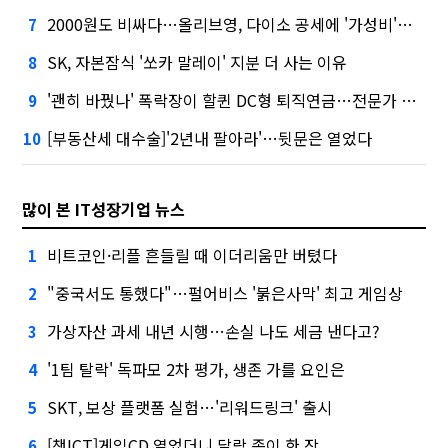
2000원도 비싸다…올리브영, 다이소 공세에 '가성비'로 맞불
7
SK, 자본잠식 '쏘카 말레이' 지분 더 사는 이유
8
'괜히 바꿨나' 폭락장이 할퀸 DC형 퇴직연금…전문가 조언은
9
[부동산세 대수술]'2년내 팔아라'…뒷문은 열었다
10
많이 본 IT성장기업 뉴스
비트코인·리플 흔들릴 때 이더리움만 버텼다
1
"중국서도 통했다"…펄어비스 '붉은사막' 최고 게임상
2
가상자산 과세 내년 시행…손실 나도 세금 낸다고?
3
'1팀 탈락' 독파모 2차 평가, 생존 가를 요인은
4
SKT, 보상 플랫폼 실험…'리워드링크' 출시
5
[챗ICT]게임CD 열었더니 달랑 종이 한 장
6