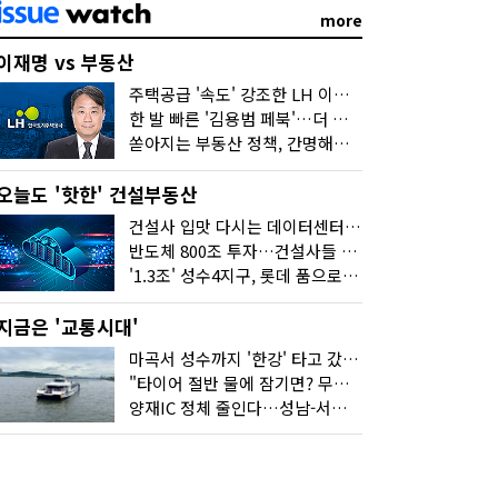
more
이재명 vs 부동산
주택공급 '속도' 강조한 LH 이성훈 "전력질주해야"
한 발 빠른 '김용범 페북'…더 강한 부동산 규제 나오나
쏟아지는 부동산 정책, 간명해져야
오늘도 '핫한' 건설부동산
건설사 입맛 다시는 데이터센터…암초는 '주민 반대'
반도체 800조 투자…건설사들 "물 들어온다!"
'1.3조' 성수4지구, 롯데 품으로…'성수르엘 S70' 거듭
지금은 '교통시대'
마곡서 성수까지 '한강' 타고 갔습니다
"타이어 절반 물에 잠기면? 무조건 탈출하세요"
양재IC 정체 줄인다…성남-서초 고속도로 2029년 착공