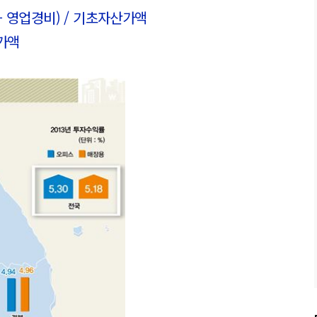
- 영업경비) / 기초자산가액
가액