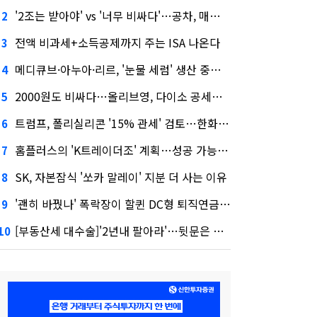
'2조는 받아야' vs '너무 비싸다'…공차, 매각 성공할까
2
전액 비과세+소득공제까지 주는 ISA 나온다
3
메디큐브·아누아·리르, '눈물 세럼' 생산 중단한다
4
2000원도 비싸다…올리브영, 다이소 공세에 '가성비'로 맞불
5
트럼프, 폴리실리콘 '15% 관세' 검토…한화큐셀·OCI 영향은?
6
홈플러스의 'K트레이더조' 계획…성공 가능성은 '글쎄'
7
SK, 자본잠식 '쏘카 말레이' 지분 더 사는 이유
8
'괜히 바꿨나' 폭락장이 할퀸 DC형 퇴직연금…전문가 조언은
9
[부동산세 대수술]'2년내 팔아라'…뒷문은 열었다
10