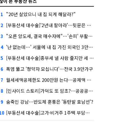
많이 본 부동산 뉴스
"20년 살았으니 내 집 되게 해달라?"
1
[부동산세 대수술]'2년내 팔아라'…뒷문은 열었다
2
"오른 양도세, 결국 매수자에"…'손피' 부활할까?
3
'난 없는데…' 서울에 내 집 가진 외국인 3만3000명
4
[부동산세 대수술]종부세 낼 사람 줄지만 세 부담 커진다
5
폭염 뚫고 '청약자 모십니다'…전국 3.9만가구
6
월세세액공제한도 200만원 는다…공제액 최대 54만원↑
7
[인사이드 스토리]가덕도 또 암초?…공공공사의 '굴레'
8
숨죽인 강남…반도체 훈풍은 '동탄발 호남선'?
9
[부동산세 대수술]고가·비거주 1주택 부담…'대전족'도 불똥
10