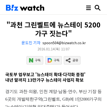
"과천 그린벨트에 뉴스테이 5200
가구 짓는다"
윤도진 기자
spoon504@bizwatch.co.kr
2016.01.14
(목)
11:07
국토부 업무보고 '뉴스테이 확대·다각화 중점'
내년 말까지 13만가구 뉴스테이 사업지 확보
경기도 과천·의왕, 인천 계양·남동·연수,
부산 기장 등
6곳의
개발제한구역(그린벨트, GB)에 1만2000가구의
'뉴스테이(기업형 임대주택)'가 들어선다.