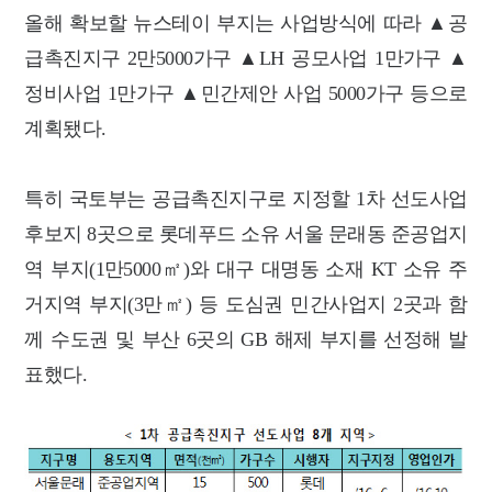
올해 확보할 뉴스테이 부지는 사업방식에 따라 ▲공
급촉진지구 2만5000가구 ▲LH 공모사업 1만가구 ▲
정비사업 1만가구 ▲민간제안 사업 5000가구 등으로
계획됐다.
특히 국토부는 공급촉진지구로 지정할 1차 선도사업
후보지 8곳으로 롯데푸드 소유 서울 문래동 준공업지
역 부지(1만5000㎡)와 대구 대명동 소재 KT 소유 주
거지역 부지(3만㎡) 등 도심권 민간사업지 2곳과 함
께 수도권 및 부산 6곳의 GB 해제 부지를 선정해 발
표했다.