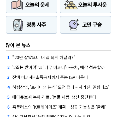
많이 본 뉴스
"20년 살았으니 내 집 되게 해달라?"
1
'2조는 받아야' vs '너무 비싸다'…공차, 매각 성공할까
2
전액 비과세+소득공제까지 주는 ISA 나온다
3
하림산업, '프리미엄 분식' 도전 접나…사라진 '멜팅피스'
4
메디큐브·아누아·리르, '눈물 세럼' 생산 중단한다
5
홈플러스의 'K트레이더조' 계획…성공 가능성은 '글쎄'
6
SK, 자본잠식 '쏘카 말레이' 지분 더 사는 이유
7