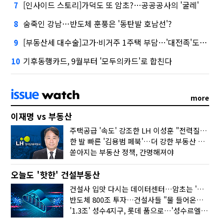
[인사이드 스토리]가덕도 또 암초?…공공공사의 '굴레'
7
숨죽인 강남…반도체 훈풍은 '동탄발 호남선'?
8
[부동산세 대수술]고가·비거주 1주택 부담…'대전족'도 불똥
9
기후동행카드, 9월부터 '모두의카드'로 합친다
10
more
이재명 vs 부동산
주택공급 '속도' 강조한 LH 이성훈 "전력질주해야"
한 발 빠른 '김용범 페북'…더 강한 부동산 규제 나오나
쏟아지는 부동산 정책, 간명해져야
오늘도 '핫한' 건설부동산
건설사 입맛 다시는 데이터센터…암초는 '주민 반대'
반도체 800조 투자…건설사들 "물 들어온다!"
'1.3조' 성수4지구, 롯데 품으로…'성수르엘 S70' 거듭