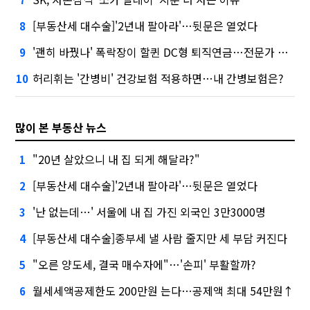
[부동산세 대수술]'2년내 팔아라'…뒷문은 열었다
8
'괜히 바꿨나' 폭락장이 할퀸 DC형 퇴직연금…전문가 조언은
9
허리휘는 '간병비' 건강보험 적용하면…내 간병보험은?
10
많이 본 부동산 뉴스
"20년 살았으니 내 집 되게 해달라?"
1
[부동산세 대수술]'2년내 팔아라'…뒷문은 열었다
2
'난 없는데…' 서울에 내 집 가진 외국인 3만3000명
3
[부동산세 대수술]종부세 낼 사람 줄지만 세 부담 커진다
4
"오른 양도세, 결국 매수자에"…'손피' 부활할까?
5
월세세액공제한도 200만원 는다…공제액 최대 54만원↑
6