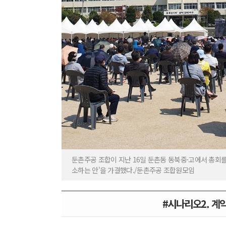
둔촌주공 조합이 지난 16일 둔촌동 동북중·고에서 총회를
소하는 안'을 가결했다./둔촌주공 조합원모임
#시나리오2. 계