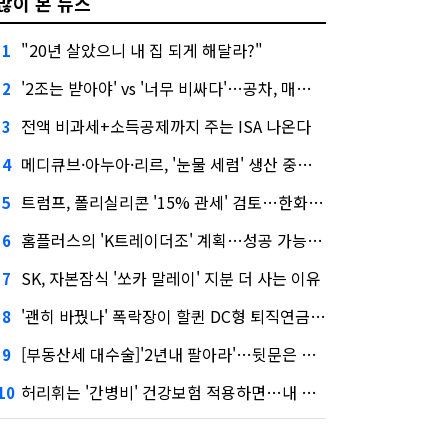
많이 본 뉴스
"20년 살았으니 내 집 되게 해달라?"
1
'2조는 받아야' vs '너무 비싸다'…공차, 매각 성공할까
2
전액 비과세+소득공제까지 주는 ISA 나온다
3
메디큐브·아누아·리르, '눈물 세럼' 생산 중단한다
4
트럼프, 폴리실리콘 '15% 관세' 검토…한화큐셀·OCI 영향은?
5
홈플러스의 'K트레이더조' 계획…성공 가능성은 '글쎄'
6
SK, 자본잠식 '쏘카 말레이' 지분 더 사는 이유
7
'괜히 바꿨나' 폭락장이 할퀸 DC형 퇴직연금…전문가 조언은
8
[부동산세 대수술]'2년내 팔아라'…뒷문은 열었다
9
허리휘는 '간병비' 건강보험 적용하면…내 간병보험은?
10