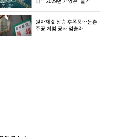
다…2029년 개항은 '불가'
원자재값 상승 후폭풍…둔촌
주공 처럼 공사 멈출라