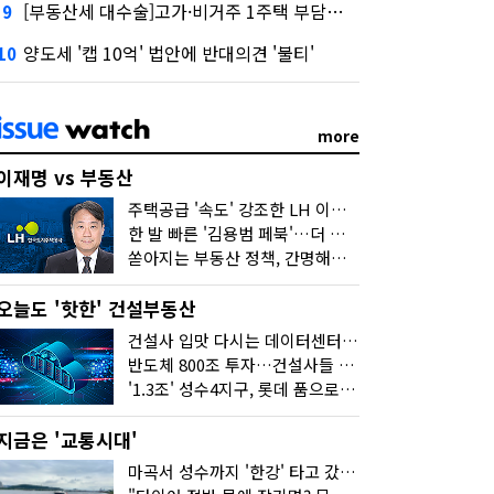
[부동산세 대수술]고가·비거주 1주택 부담…'대전족'도 불똥
9
양도세 '캡 10억' 법안에 반대의견 '불티'
10
more
이재명 vs 부동산
주택공급 '속도' 강조한 LH 이성훈 "전력질주해야"
한 발 빠른 '김용범 페북'…더 강한 부동산 규제 나오나
쏟아지는 부동산 정책, 간명해져야
오늘도 '핫한' 건설부동산
건설사 입맛 다시는 데이터센터…암초는 '주민 반대'
반도체 800조 투자…건설사들 "물 들어온다!"
'1.3조' 성수4지구, 롯데 품으로…'성수르엘 S70' 거듭
지금은 '교통시대'
마곡서 성수까지 '한강' 타고 갔습니다