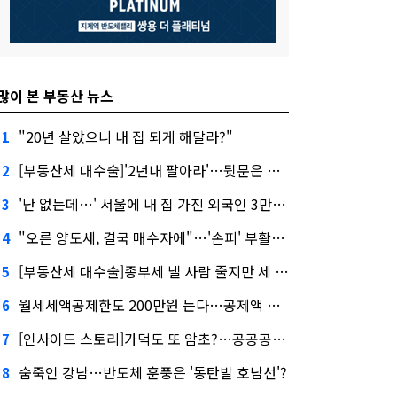
많이 본 부동산 뉴스
"20년 살았으니 내 집 되게 해달라?"
1
[부동산세 대수술]'2년내 팔아라'…뒷문은 열었다
2
'난 없는데…' 서울에 내 집 가진 외국인 3만3000명
3
"오른 양도세, 결국 매수자에"…'손피' 부활할까?
4
[부동산세 대수술]종부세 낼 사람 줄지만 세 부담 커진다
5
월세세액공제한도 200만원 는다…공제액 최대 54만원↑
6
[인사이드 스토리]가덕도 또 암초?…공공공사의 '굴레'
7
숨죽인 강남…반도체 훈풍은 '동탄발 호남선'?
8