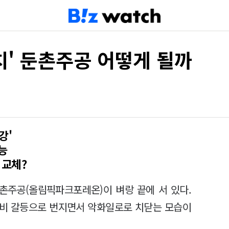
치' 둔촌주공 어떻게 될까
강'
능
 교체?
둔촌주공(올림픽파크포레온)이 벼랑 끝에 서 있다.
사비 갈등으로 번지면서 악화일로로 치닫는 모습이