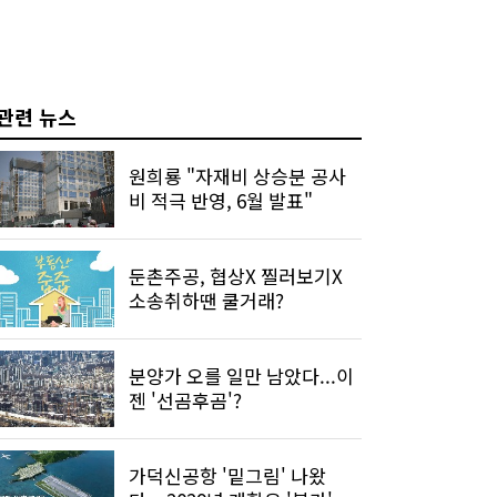
관련 뉴스
원희룡 "자재비 상승분 공사
비 적극 반영, 6월 발표"
둔촌주공, 협상X 찔러보기X
소송취하땐 쿨거래?
분양가 오를 일만 남았다...이
젠 '선곰후곰'?
가덕신공항 '밑그림' 나왔