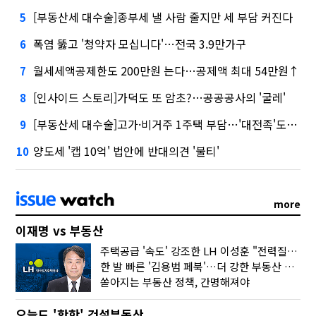
[부동산세 대수술]종부세 낼 사람 줄지만 세 부담 커진다
5
폭염 뚫고 '청약자 모십니다'…전국 3.9만가구
6
월세세액공제한도 200만원 는다…공제액 최대 54만원↑
7
[인사이드 스토리]가덕도 또 암초?…공공공사의 '굴레'
8
[부동산세 대수술]고가·비거주 1주택 부담…'대전족'도 불똥
9
양도세 '캡 10억' 법안에 반대의견 '불티'
10
more
이재명 vs 부동산
주택공급 '속도' 강조한 LH 이성훈 "전력질주해야"
한 발 빠른 '김용범 페북'…더 강한 부동산 규제 나오나
쏟아지는 부동산 정책, 간명해져야
오늘도 '핫한' 건설부동산