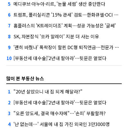
메디큐브·아누아·리르, '눈물 세럼' 생산 중단한다
5
트럼프, 폴리실리콘 '15% 관세' 검토…한화큐셀·OCI 영향은?
6
홈플러스의 'K트레이더조' 계획…성공 가능성은 '글쎄'
7
SK, 자본잠식 '쏘카 말레이' 지분 더 사는 이유
8
'괜히 바꿨나' 폭락장이 할퀸 DC형 퇴직연금…전문가 조언은
9
[부동산세 대수술]'2년내 팔아라'…뒷문은 열었다
10
많이 본 부동산 뉴스
"20년 살았으니 내 집 되게 해달라?"
1
[부동산세 대수술]'2년내 팔아라'…뒷문은 열었다
2
"오른 양도세, 결국 매수자에"…'손피' 부활할까?
3
'난 없는데…' 서울에 내 집 가진 외국인 3만3000명
4