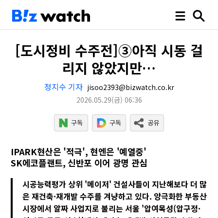
[도시정비 수주전]③아직 시동 걸
리지 않았지만…
정지수 기자
jisoo2393@bizwatch.co.kr
2026.05.29
(금)
06:36
IPARK현산은 '적극', 현엔은 '예열중'
SK에코플랜트, 신반포 이어 광명 관심
시공능력평가 상위 '메이저' 건설사들이 지난해보다 더 많
은 재건축·재개발 수주를 겨냥하고 있다. 양극화한 부동산
시장에서 알짜 사업지로 불리는 서울 '압여목성(압구정·