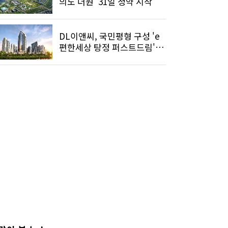
의도 더원' 31일 청약 시작
DL이앤씨, 국민평형 구성 'e
편한세상 탕정 퍼스트드림'
10월 분양