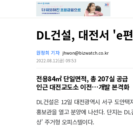
DL건설, 대전서 'e
원정희 기자
jhwon@bizwatch.co.kr
2022.08.12
(금)
09:53
전용84㎡ 단일면적, 총 207실 공급
인근 대전교도소 이전…개발 본격화
DL건설은 12일 대전광역시 서구 도안택
홍보관을 열고 분양에 나선다. 단지는 DL
상' 주거형 오피스텔이다.