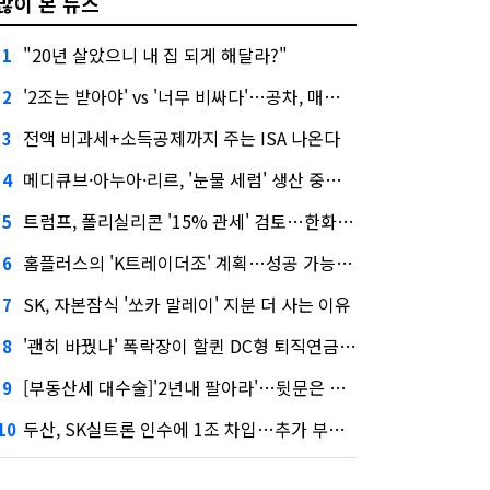
많이 본 뉴스
"20년 살았으니 내 집 되게 해달라?"
1
'2조는 받아야' vs '너무 비싸다'…공차, 매각 성공할까
2
전액 비과세+소득공제까지 주는 ISA 나온다
3
메디큐브·아누아·리르, '눈물 세럼' 생산 중단한다
4
트럼프, 폴리실리콘 '15% 관세' 검토…한화큐셀·OCI 영향은?
5
홈플러스의 'K트레이더조' 계획…성공 가능성은 '글쎄'
6
SK, 자본잠식 '쏘카 말레이' 지분 더 사는 이유
7
'괜히 바꿨나' 폭락장이 할퀸 DC형 퇴직연금…전문가 조언은
8
[부동산세 대수술]'2년내 팔아라'…뒷문은 열었다
9
두산, SK실트론 인수에 1조 차입…추가 부담은?
10