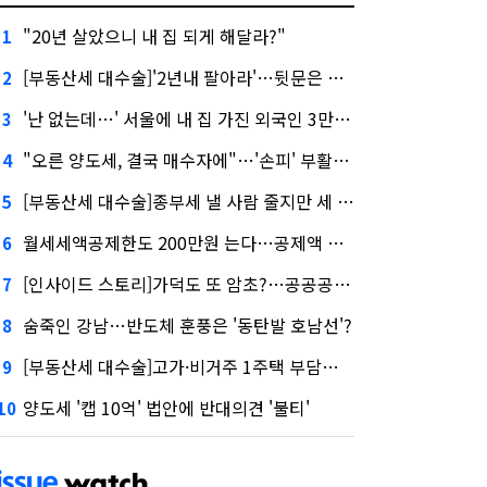
"20년 살았으니 내 집 되게 해달라?"
1
[부동산세 대수술]'2년내 팔아라'…뒷문은 열었다
2
'난 없는데…' 서울에 내 집 가진 외국인 3만3000명
3
"오른 양도세, 결국 매수자에"…'손피' 부활할까?
4
[부동산세 대수술]종부세 낼 사람 줄지만 세 부담 커진다
5
월세세액공제한도 200만원 는다…공제액 최대 54만원↑
6
[인사이드 스토리]가덕도 또 암초?…공공공사의 '굴레'
7
숨죽인 강남…반도체 훈풍은 '동탄발 호남선'?
8
[부동산세 대수술]고가·비거주 1주택 부담…'대전족'도 불똥
9
양도세 '캡 10억' 법안에 반대의견 '불티'
10