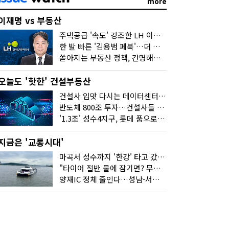
more
이재명 vs 부동산
주택공급 '속도' 강조한 LH 이성훈 "전력질주해야"
한 발 빠른 '김용범 페북'…더 강한 부동산 규제 나오나
쏟아지는 부동산 정책, 간명해져야
오늘도 '핫한' 건설부동산
건설사 입맛 다시는 데이터센터…암초는 '주민 반대'
반도체 800조 투자…건설사들 "물 들어온다!"
'1.3조' 성수4지구, 롯데 품으로…'성수르엘 S70' 거듭
지금은 '교통시대'
마곡서 성수까지 '한강' 타고 갔습니다
"타이어 절반 물에 잠기면? 무조건 탈출하세요"
양재IC 정체 줄인다…성남-서초 고속도로 2029년 착공