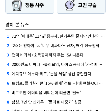
많이 본 뉴스
32억 '마래푸' 114㎡ 종부세, 실거주면 줄지만 안 살면 2.5배
1
'2조는 받아야' vs '너무 비싸다'…공차, 매각 성공할까
2
전액 비과세+소득공제까지 주는 ISA 나온다
3
2000원도 비싸다…올리브영, 다이소 공세에 '가성비'로 맞불
4
메디큐브·아누아·리르, '눈물 세럼' 생산 중단한다
5
트럼프, 폴리실리콘 '15% 관세' 검토…한화큐셀·OCI 영향은?
6
비트코인·이더리움 버티는데 리플만 '털썩'
7
삼성, 7년 만 신기록…'폴더블 대중화' 성큼
8