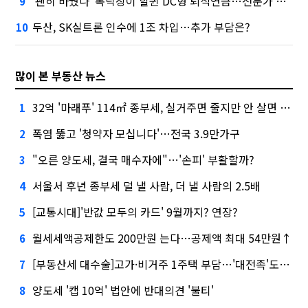
'괜히 바꿨나' 폭락장이 할퀸 DC형 퇴직연금…전문가 조언은
9
두산, SK실트론 인수에 1조 차입…추가 부담은?
10
많이 본 부동산 뉴스
32억 '마래푸' 114㎡ 종부세, 실거주면 줄지만 안 살면 2.5배
1
폭염 뚫고 '청약자 모십니다'…전국 3.9만가구
2
"오른 양도세, 결국 매수자에"…'손피' 부활할까?
3
서울서 후년 종부세 덜 낼 사람, 더 낼 사람의 2.5배
4
[교통시대]'반값 모두의 카드' 9월까지? 연장?
5
월세세액공제한도 200만원 는다…공제액 최대 54만원↑
6
[부동산세 대수술]고가·비거주 1주택 부담…'대전족'도 불똥
7
양도세 '캡 10억' 법안에 반대의견 '불티'
8