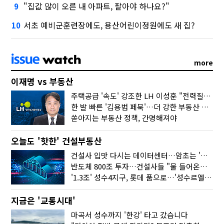
"집값 많이 오른 내 아파트, 팔아야 하나요?"
9
서초 예비군훈련장에도, 용산어린이정원에도 새 집?
10
more
이재명 vs 부동산
주택공급 '속도' 강조한 LH 이성훈 "전력질주해야"
한 발 빠른 '김용범 페북'…더 강한 부동산 규제 나오나
쏟아지는 부동산 정책, 간명해져야
오늘도 '핫한' 건설부동산
건설사 입맛 다시는 데이터센터…암초는 '주민 반대'
반도체 800조 투자…건설사들 "물 들어온다!"
'1.3조' 성수4지구, 롯데 품으로…'성수르엘 S70' 거듭
지금은 '교통시대'
마곡서 성수까지 '한강' 타고 갔습니다