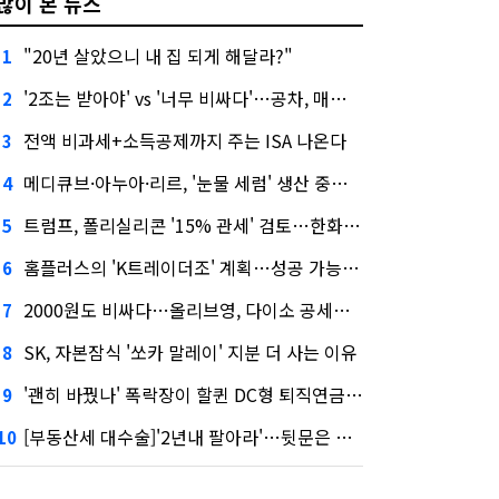
많이 본 뉴스
"20년 살았으니 내 집 되게 해달라?"
1
'2조는 받아야' vs '너무 비싸다'…공차, 매각 성공할까
2
전액 비과세+소득공제까지 주는 ISA 나온다
3
메디큐브·아누아·리르, '눈물 세럼' 생산 중단한다
4
트럼프, 폴리실리콘 '15% 관세' 검토…한화큐셀·OCI 영향은?
5
홈플러스의 'K트레이더조' 계획…성공 가능성은 '글쎄'
6
2000원도 비싸다…올리브영, 다이소 공세에 '가성비'로 맞불
7
SK, 자본잠식 '쏘카 말레이' 지분 더 사는 이유
8
'괜히 바꿨나' 폭락장이 할퀸 DC형 퇴직연금…전문가 조언은
9
[부동산세 대수술]'2년내 팔아라'…뒷문은 열었다
10