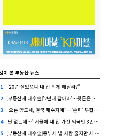
많이 본 부동산 뉴스
"20년 살았으니 내 집 되게 해달라?"
1
[부동산세 대수술]'2년내 팔아라'…뒷문은 열었다
2
"오른 양도세, 결국 매수자에"…'손피' 부활할까?
3
'난 없는데…' 서울에 내 집 가진 외국인 3만3000명
4
[부동산세 대수술]종부세 낼 사람 줄지만 세 부담 커진다
5