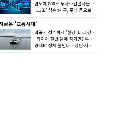
반도체 800조 투자…건설사들 "물 들어온다!"
'1.3조' 성수4지구, 롯데 품으로…'성수르엘 S70' 거듭
지금은 '교통시대'
마곡서 성수까지 '한강' 타고 갔습니다
"타이어 절반 물에 잠기면? 무조건 탈출하세요"
양재IC 정체 줄인다…성남-서초 고속도로 2029년 착공