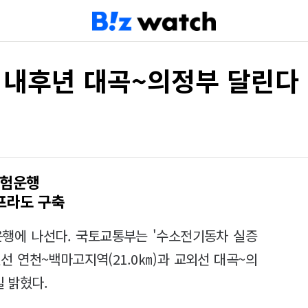
 내후년 대곡~의정부 달린다
시험운행
프라도 구축
 운행에 나선다. 국토교통부는 '수소전기동차 실증
원선 연천~백마고지역(21.0㎞)과 교외선 대곡~의
일 밝혔다.