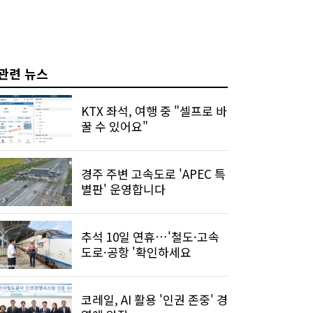
관련 뉴스
KTX 좌석, 여행 중 "셀프로 바
꿀 수 있어요"
경주 주변 고속도로 'APEC 특
별판' 운영합니다
추석 10일 연휴…'철도·고속
도로·공항 '확인하세요
코레일, AI 활용 '인권 존중' 경