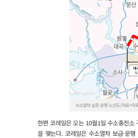
수소열차 실증 운행 노선도/자료=국
한편 코레일은 오는 10월1일 수소충전소
을 맺는다. 코레일은 수소열차 보급·운행