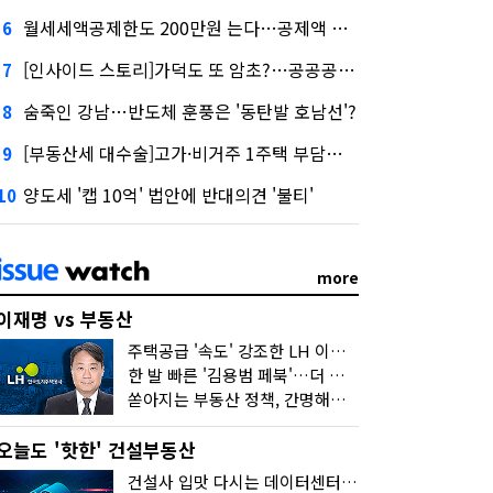
월세세액공제한도 200만원 는다…공제액 최대 54만원↑
6
[인사이드 스토리]가덕도 또 암초?…공공공사의 '굴레'
7
숨죽인 강남…반도체 훈풍은 '동탄발 호남선'?
8
[부동산세 대수술]고가·비거주 1주택 부담…'대전족'도 불똥
9
양도세 '캡 10억' 법안에 반대의견 '불티'
10
more
이재명 vs 부동산
주택공급 '속도' 강조한 LH 이성훈 "전력질주해야"
한 발 빠른 '김용범 페북'…더 강한 부동산 규제 나오나
쏟아지는 부동산 정책, 간명해져야
오늘도 '핫한' 건설부동산
건설사 입맛 다시는 데이터센터…암초는 '주민 반대'