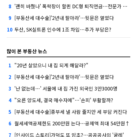
'괜히 바꿨나' 폭락장이 할퀸 DC형 퇴직연금…전문가 조언은
8
[부동산세 대수술]'2년내 팔아라'…뒷문은 열었다
9
두산, SK실트론 인수에 1조 차입…추가 부담은?
10
많이 본 부동산 뉴스
"20년 살았으니 내 집 되게 해달라?"
1
[부동산세 대수술]'2년내 팔아라'…뒷문은 열었다
2
'난 없는데…' 서울에 내 집 가진 외국인 3만3000명
3
"오른 양도세, 결국 매수자에"…'손피' 부활할까?
4
[부동산세 대수술]종부세 낼 사람 줄지만 세 부담 커진다
5
월세세액공제한도 200만원 는다…공제액 최대 54만원↑
6
[인사이드 스토리]가덕도 또 암초?…공공공사의 '굴레'
7