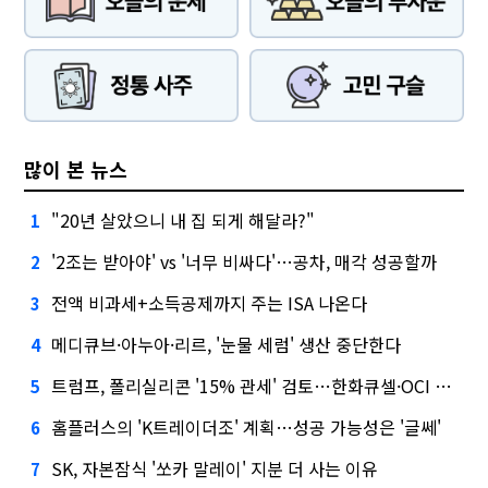
많이 본 뉴스
"20년 살았으니 내 집 되게 해달라?"
1
'2조는 받아야' vs '너무 비싸다'…공차, 매각 성공할까
2
전액 비과세+소득공제까지 주는 ISA 나온다
3
메디큐브·아누아·리르, '눈물 세럼' 생산 중단한다
4
트럼프, 폴리실리콘 '15% 관세' 검토…한화큐셀·OCI 영향은?
5
홈플러스의 'K트레이더조' 계획…성공 가능성은 '글쎄'
6
SK, 자본잠식 '쏘카 말레이' 지분 더 사는 이유
7