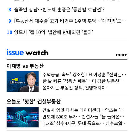
숨죽인 강남…반도체 훈풍은 '동탄발 호남선'?
8
[부동산세 대수술]고가·비거주 1주택 부담…'대전족'도 불똥
9
양도세 '캡 10억' 법안에 반대의견 '불티'
10
more
이재명 vs 부동산
주택공급 '속도' 강조한 LH 이성훈 "전력질주해야"
한 발 빠른 '김용범 페북'…더 강한 부동산 규제 나오나
쏟아지는 부동산 정책, 간명해져야
오늘도 '핫한' 건설부동산
건설사 입맛 다시는 데이터센터…암초는 '주민 반대'
반도체 800조 투자…건설사들 "물 들어온다!"
'1.3조' 성수4지구, 롯데 품으로…'성수르엘 S70' 거듭