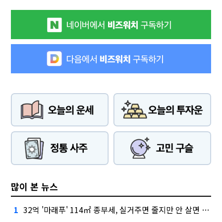
많이 본 뉴스
32억 '마래푸' 114㎡ 종부세, 실거주면 줄지만 안 살면 2.5배
1