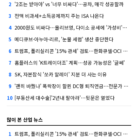
'2조는 받아야' vs '너무 비싸다'…공차, 매각 성공할까
2
전액 비과세+소득공제까지 주는 ISA 나온다
3
2000원도 비싸다…올리브영, 다이소 공세에 '가성비'로 맞불
4
메디큐브·아누아·리르, '눈물 세럼' 생산 중단한다
5
트럼프, 폴리실리콘 '15% 관세' 검토…한화큐셀·OCI 영향은?
6
홈플러스의 'K트레이더조' 계획…성공 가능성은 '글쎄'
7
SK, 자본잠식 '쏘카 말레이' 지분 더 사는 이유
8
'괜히 바꿨나' 폭락장이 할퀸 DC형 퇴직연금…전문가 조언은
9
[부동산세 대수술]'2년내 팔아라'…뒷문은 열었다
10
많이 본 산업 뉴스
트럼프, 폴리실리콘 '15% 관세' 검토…한화큐셀·OCI 영향은?
1