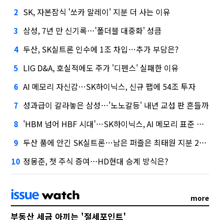
SK, 자본잠식 '쏘카 말레이' 지분 더 사는 이유
2
삼성, 7년 만 신기록…'폴더블 대중화' 성큼
3
두산, SK실트론 인수에 1조 차입…추가 부담은?
4
LIG D&A, 호실적에도 주가 '디펜스' 실패한 이유
5
AI 메모리 자신감…SK하이닉스, 신규 팹에 54조 투자
6
성과급이 갈라놓은 삼성…'노노갈등' 내년 교섭 판 흔들까
7
'HBM 넘어 HBF 시대'…SK하이닉스, AI 메모리 표준 선점 나섰다
8
두산 품에 안긴 SK실트론…남은 퍼즐은 최태원 지분 29.4%
9
정몽준, 첫 주식 증여…HD현대 승계 방식은?
10
more
부동산 세금 아끼는 '절세포인트'