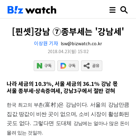
[핀셋]강남 ⑦종부세는 '강남세'
이상원 기자
lsw@bizwatch.co.kr
2018.04.23
(월)
15:02
나라 세금의 10.3%, 서울 세금의 36.1% 강남 몫
서울 종부세·상속증여세, 강남3구에서 절반 걷혀
富村)은 강남이다.
서울의 강남만큼
한국 최고의 부촌(
집값 땅값이
비싼 곳이 없으며, 소비 시장이 활성화된
곳도 없다.
그렇다면
도대체
강남에는
얼마나 많은 돈이
몰려 있는 것일까.