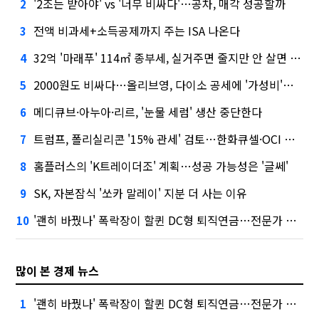
'2조는 받아야' vs '너무 비싸다'…공차, 매각 성공할까
2
전액 비과세+소득공제까지 주는 ISA 나온다
3
32억 '마래푸' 114㎡ 종부세, 실거주면 줄지만 안 살면 2.5배
4
2000원도 비싸다…올리브영, 다이소 공세에 '가성비'로 맞불
5
메디큐브·아누아·리르, '눈물 세럼' 생산 중단한다
6
트럼프, 폴리실리콘 '15% 관세' 검토…한화큐셀·OCI 영향은?
7
홈플러스의 'K트레이더조' 계획…성공 가능성은 '글쎄'
8
SK, 자본잠식 '쏘카 말레이' 지분 더 사는 이유
9
'괜히 바꿨나' 폭락장이 할퀸 DC형 퇴직연금…전문가 조언은
10
많이 본 경제 뉴스
'괜히 바꿨나' 폭락장이 할퀸 DC형 퇴직연금…전문가 조언은
1