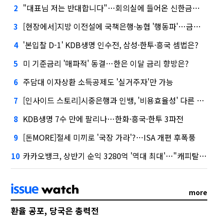
"대표님 저는 반대합니다"…회의실에 들어온 신한금융 AI
2
[현장에서]지방 이전설에 국책은행·농협 '행동파'…금감원 '신중모드'
3
'본입찰 D-1' KDB생명 인수전, 삼성·한투·흥국 셈법은?
4
미 기준금리 '매파적' 동결…한은 이달 금리 향방은?
5
주담대 이자상환 소득공제도 '실거주자'만 가능
6
[인사이드 스토리]시중은행과 인뱅, '비용효율성' 다른 잣대 왜?
7
KDB생명 7수 만에 팔리나…한화·흥국·한투 3파전
8
[돈MORE]절세 미끼로 '국장 가라'?…ISA 개편 후폭풍
9
카카오뱅크, 상반기 순익 3280억 '역대 최대'…"캐피탈, 자산 1조원 이상"
10
more
환율 공포, 당국은 총력전