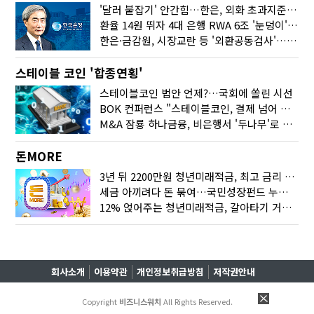
'달러 붙잡기' 안간힘…한은, 외화 초과지준에 이자 6개월 더
환율 14원 뛰자 4대 은행 RWA 6조 '눈덩이'…2배 뛴 2분기는?
한은·금감원, 시장교란 등 '외환공동검사'…환율 급등 전방위 대응
스테이블 코인 '합종연횡'
스테이블코인 법안 언제?…국회에 쏠린 시선
BOK 컨퍼런스 "스테이블코인, 결제 넘어 보험 대출 등 금융 연결 도구"
M&A 잠룡 하나금융, 비은행서 '두나무'로 눈돌린 이유는
돈MORE
3년 뒤 2200만원 청년미래적금, 최고 금리 받으려면?
세금 아끼려다 돈 묶여…국민성장펀드 누가 가입하면 좋을까
12% 얹어주는 청년미래적금, 갈아타기 거절 될수 있어요
회사소개
이용약관
개인정보취급방침
저작권안내
Copyright
비즈니스워치
All Rights Reserved.