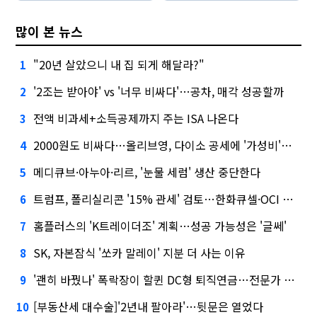
많이 본 뉴스
"20년 살았으니 내 집 되게 해달라?"
1
'2조는 받아야' vs '너무 비싸다'…공차, 매각 성공할까
2
전액 비과세+소득공제까지 주는 ISA 나온다
3
2000원도 비싸다…올리브영, 다이소 공세에 '가성비'로 맞불
4
메디큐브·아누아·리르, '눈물 세럼' 생산 중단한다
5
트럼프, 폴리실리콘 '15% 관세' 검토…한화큐셀·OCI 영향은?
6
홈플러스의 'K트레이더조' 계획…성공 가능성은 '글쎄'
7
SK, 자본잠식 '쏘카 말레이' 지분 더 사는 이유
8
'괜히 바꿨나' 폭락장이 할퀸 DC형 퇴직연금…전문가 조언은
9
[부동산세 대수술]'2년내 팔아라'…뒷문은 열었다
10