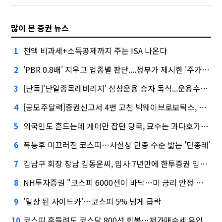
많이 본 증권 뉴스
전액 비과세+소득공제까지 주는 ISA 나온다
1
'PBR 0.8배' 지우고 업종별 판단....정부가 제시한 '주가 누르기' 방지법
2
[단독]'단일종목레버리지' 삼성운용 승자 독식...운용수익 미래에셋의 6배
3
[공모주달력]증권신고서 4번 고친 빅웨이브로보틱스, 수요예측
4
외국인도 흔드는데 개미만 잡던 당국, 묘수는 과다호가부담금?
5
폭등후 미끄러진 코스피…사실상 단종 수순 밟는 '단종레'
6
김남구 회장 장남 김동윤씨, 입사 7년만에 한투증권 임원 승진
7
NH투자증권 "코스피 6000선이 바닥…미 금리 안정 후 추가 회복"
8
'일상 된 사이드카'…코스피 5% 넘게 급락
9
코스피 흔들려도 코스닥 800선 회복…저가매수세 유입
10