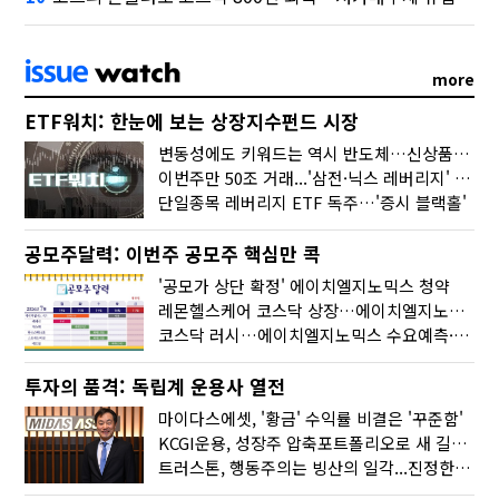
more
ETF워치: 한눈에 보는 상장지수펀드 시장
변동성에도 키워드는 역시 반도체…신상품은 우주·방산
이번주만 50조 거래...'삼전·닉스 레버리지' 수익률은 -30%
단일종목 레버리지 ETF 독주…'증시 블랙홀'
공모주달력: 이번주 공모주 핵심만 콕
'공모가 상단 확정' 에이치엘지노믹스 청약
레몬헬스케어 코스닥 상장…에이치엘지노믹스 수요예측
코스닥 러시…에이치엘지노믹스 수요예측·레메디 청약
투자의 품격: 독립계 운용사 열전
마이다스에셋, '황금' 수익률 비결은 '꾸준함'
KCGI운용, 성장주 압축포트폴리오로 새 길을 그리다
트러스톤, 행동주의는 빙산의 일각...진정한 힘은 '주식형 강자'