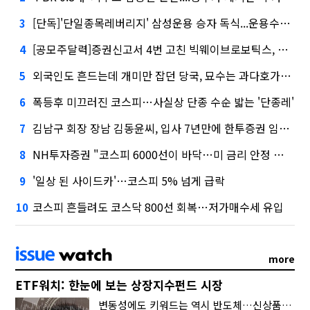
[단독]'단일종목레버리지' 삼성운용 승자 독식...운용수익 미래에셋의 6배
3
[공모주달력]증권신고서 4번 고친 빅웨이브로보틱스, 수요예측
4
외국인도 흔드는데 개미만 잡던 당국, 묘수는 과다호가부담금?
5
폭등후 미끄러진 코스피…사실상 단종 수순 밟는 '단종레'
6
김남구 회장 장남 김동윤씨, 입사 7년만에 한투증권 임원 승진
7
NH투자증권 "코스피 6000선이 바닥…미 금리 안정 후 추가 회복"
8
'일상 된 사이드카'…코스피 5% 넘게 급락
9
코스피 흔들려도 코스닥 800선 회복…저가매수세 유입
10
more
ETF워치: 한눈에 보는 상장지수펀드 시장
변동성에도 키워드는 역시 반도체…신상품은 우주·방산