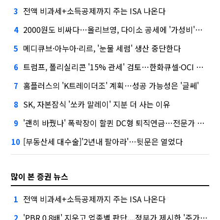
전액 비과세+소득공제까지 주는 ISA 나온다
3
2000원도 비싸다…올리브영, 다이소 공세에 '가성비'로 맞불
4
메디큐브·아누아·리르, '눈물 세럼' 생산 중단한다
5
트럼프, 폴리실리콘 '15% 관세' 검토…한화큐셀·OCI 영향은?
6
홈플러스의 'K트레이더조' 계획…성공 가능성은 '글쎄'
7
SK, 자본잠식 '쏘카 말레이' 지분 더 사는 이유
8
'괜히 바꿨나' 폭락장이 할퀸 DC형 퇴직연금…전문가 조언은
9
[부동산세 대수술]'2년내 팔아라'…뒷문은 열었다
10
많이 본 증권 뉴스
전액 비과세+소득공제까지 주는 ISA 나온다
1
'PBR 0.8배' 지우고 업종별 판단....정부가 제시한 '주가 누르기' 방지법
2