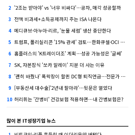
'2조는 받아야' vs '너무 비싸다'…공차, 매각 성공할까
2
전액 비과세+소득공제까지 주는 ISA 나온다
3
메디큐브·아누아·리르, '눈물 세럼' 생산 중단한다
4
트럼프, 폴리실리콘 '15% 관세' 검토…한화큐셀·OCI 영향은?
5
홈플러스의 'K트레이더조' 계획…성공 가능성은 '글쎄'
6
SK, 자본잠식 '쏘카 말레이' 지분 더 사는 이유
7
'괜히 바꿨나' 폭락장이 할퀸 DC형 퇴직연금…전문가 조언은
8
[부동산세 대수술]'2년내 팔아라'…뒷문은 열었다
9
허리휘는 '간병비' 건강보험 적용하면…내 간병보험은?
10
많이 본 IT성장기업 뉴스
비트코인·리플 흔들릴 때 이더리움만 버텼다
1