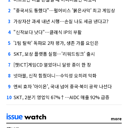
"중국서도 통했다"…펄어비스 '붉은사막' 최고 게임상
2
가상자산 과세 내년 시행…손실 나도 세금 낸다고?
3
"신작보다 낫다"…클래식 IP의 부활
4
'1팀 탈락' 독파모 2차 평가, 생존 가를 요인은
5
SKT, 보상 플랫폼 실험…'리워드링크' 출시
6
[챗ICT]게임CD 열었더니 달랑 종이 한 장
7
넷마블, 신작 힘줬더니…수익성 오히려 악화
8
엔씨 효자 '아이온', 국내 넘어 중국·북미 공략 나선다
9
SKT, 2분기 영업익 67%↑…AIDC 매출 92% 급증
10
more