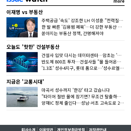
more
이재명 vs 부동산
주택공급 '속도' 강조한 LH 이성훈 "전력질주해야"
한 발 빠른 '김용범 페북'…더 강한 부동산 규제 나오나
쏟아지는 부동산 정책, 간명해져야
오늘도 '핫한' 건설부동산
건설사 입맛 다시는 데이터센터…암초는 '주민 반대'
반도체 800조 투자…건설사들 "물 들어온다!"
'1.3조' 성수4지구, 롯데 품으로…'성수르엘 S70' 거듭
지금은 '교통시대'
마곡서 성수까지 '한강' 타고 갔습니다
"타이어 절반 물에 잠기면? 무조건 탈출하세요"
양재IC 정체 줄인다…성남-서초 고속도로 2029년 착공
회사소개
이용약관
개인정보취급방침
저작권안내