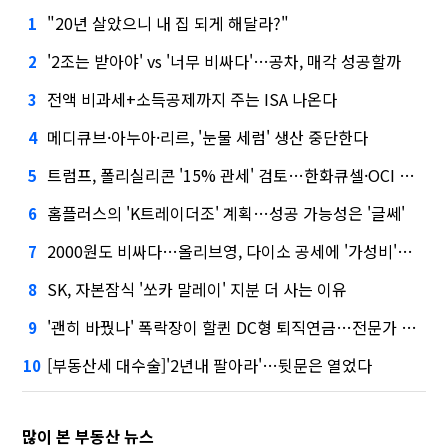
"20년 살았으니 내 집 되게 해달라?"
1
'2조는 받아야' vs '너무 비싸다'…공차, 매각 성공할까
2
전액 비과세+소득공제까지 주는 ISA 나온다
3
메디큐브·아누아·리르, '눈물 세럼' 생산 중단한다
4
트럼프, 폴리실리콘 '15% 관세' 검토…한화큐셀·OCI 영향은?
5
홈플러스의 'K트레이더조' 계획…성공 가능성은 '글쎄'
6
2000원도 비싸다…올리브영, 다이소 공세에 '가성비'로 맞불
7
SK, 자본잠식 '쏘카 말레이' 지분 더 사는 이유
8
'괜히 바꿨나' 폭락장이 할퀸 DC형 퇴직연금…전문가 조언은
9
[부동산세 대수술]'2년내 팔아라'…뒷문은 열었다
10
많이 본 부동산 뉴스