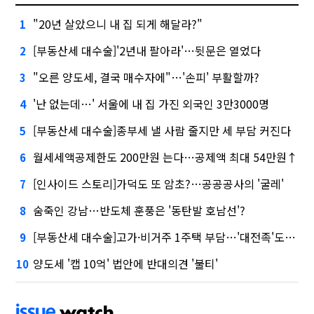
"20년 살았으니 내 집 되게 해달라?"
1
[부동산세 대수술]'2년내 팔아라'…뒷문은 열었다
2
"오른 양도세, 결국 매수자에"…'손피' 부활할까?
3
'난 없는데…' 서울에 내 집 가진 외국인 3만3000명
4
[부동산세 대수술]종부세 낼 사람 줄지만 세 부담 커진다
5
월세세액공제한도 200만원 는다…공제액 최대 54만원↑
6
[인사이드 스토리]가덕도 또 암초?…공공공사의 '굴레'
7
숨죽인 강남…반도체 훈풍은 '동탄발 호남선'?
8
[부동산세 대수술]고가·비거주 1주택 부담…'대전족'도 불똥
9
양도세 '캡 10억' 법안에 반대의견 '불티'
10