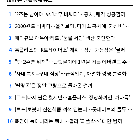
'2조는 받아야' vs '너무 비싸다'…공차, 매각 성공할까
1
2000원도 비싸다…올리브영, 다이소 공세에 '가성비'로 맞불
2
메디큐브·아누아·리르, '눈물 세럼' 생산 중단한다
3
홈플러스의 'K트레이더조' 계획…성공 가능성은 '글쎄'
4
"단 2주를 위해"…반딧불이에 1년을 거는 에버랜드 주키퍼
5
'사내 복지=구내 식당'…급식업계, 차별화 경쟁 본격화
6
'탈팡족'은 정말 쿠팡으로 돌아온 걸까
7
[르포]다시 불은 켰지만…홈플러스, 정상화까진 '까마득'
8
[르포]로봇이 신선식품 척척 담는다…롯데마트의 물류 혁신
9
폭염에 녹아내리는 택배…컬리 '퍼플박스' 대안 될까
10