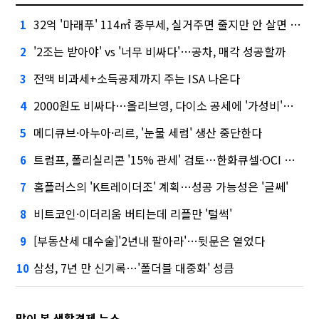
32억 '마래푸' 114㎡ 종부세, 실거주면 줄지만 안 살면 2.5배
1
'2조는 받아야' vs '너무 비싸다'…공차, 매각 성공할까
2
전액 비과세+소득공제까지 주는 ISA 나온다
3
2000원도 비싸다…올리브영, 다이소 공세에 '가성비'로 맞불
4
메디큐브·아누아·리르, '눈물 세럼' 생산 중단한다
5
트럼프, 폴리실리콘 '15% 관세' 검토…한화큐셀·OCI 영향은?
6
홈플러스의 'K트레이더조' 계획…성공 가능성은 '글쎄'
7
비트코인·이더리움 버티는데 리플만 '털썩'
8
[부동산세 대수술]'2년내 팔아라'…뒷문은 열었다
9
삼성, 7년 만 신기록…'폴더블 대중화' 성큼
10
많이 본 생활경제 뉴스