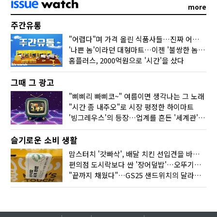
more
주간유통
"어렵다"며 가격 올린 식품사들…진짜 어려운 거 맞아?
'나쁜 놈'이라던 대형마트…이젠 '불쌍한 놈' 됐다
홈플러스, 2000억원으로 '시간'을 샀다
그때 그 광고
"삐삐리 빠삐코~" 여름이면 생각나는 그 노래
"시간 좀 내주오"로 시장 평정한 하이마트
'빙그레우스'의 등장…업계를 흔든 '세계관' 마케팅
슬기로운 소비 생활
맘스터치 '갓빠삭', 배달 치킨 선입견을 바꿨다
편의점 도시락보다 싼 '장어덮밥'…오뚜기가 해냈다
"끝까지 채웠다"…GS25 샌드위치의 달라진 '속'사정