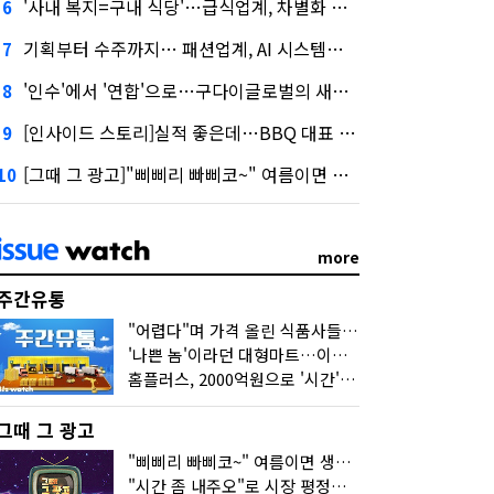
'사내 복지=구내 식당'…급식업계, 차별화 경쟁 본격화
6
기획부터 수주까지… 패션업계, AI 시스템화 박차
7
'인수'에서 '연합'으로…구다이글로벌의 새로운 투자법
8
[인사이드 스토리]실적 좋은데…BBQ 대표 '파리목숨'된 이유
9
[그때 그 광고]"삐삐리 빠삐코~" 여름이면 생각나는 그 노래
10
more
주간유통
"어렵다"며 가격 올린 식품사들…진짜 어려운 거 맞아?
'나쁜 놈'이라던 대형마트…이젠 '불쌍한 놈' 됐다
홈플러스, 2000억원으로 '시간'을 샀다
그때 그 광고
"삐삐리 빠삐코~" 여름이면 생각나는 그 노래
"시간 좀 내주오"로 시장 평정한 하이마트