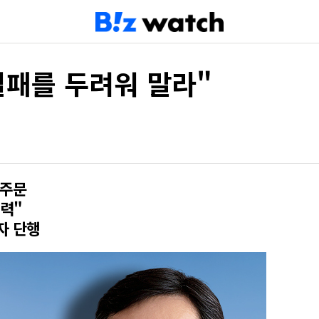
실패를 두려워 말라"
 주문
력"
자 단행