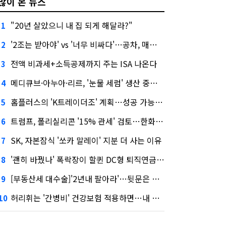
많이 본 뉴스
"20년 살았으니 내 집 되게 해달라?"
1
'2조는 받아야' vs '너무 비싸다'…공차, 매각 성공할까
2
전액 비과세+소득공제까지 주는 ISA 나온다
3
메디큐브·아누아·리르, '눈물 세럼' 생산 중단한다
4
홈플러스의 'K트레이더조' 계획…성공 가능성은 '글쎄'
5
트럼프, 폴리실리콘 '15% 관세' 검토…한화큐셀·OCI 영향은?
6
SK, 자본잠식 '쏘카 말레이' 지분 더 사는 이유
7
'괜히 바꿨나' 폭락장이 할퀸 DC형 퇴직연금…전문가 조언은
8
[부동산세 대수술]'2년내 팔아라'…뒷문은 열었다
9
허리휘는 '간병비' 건강보험 적용하면…내 간병보험은?
10