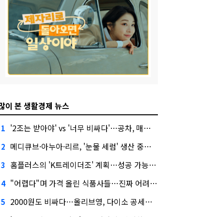
많이 본 생활경제 뉴스
'2조는 받아야' vs '너무 비싸다'…공차, 매각 성공할까
1
메디큐브·아누아·리르, '눈물 세럼' 생산 중단한다
2
홈플러스의 'K트레이더조' 계획…성공 가능성은 '글쎄'
3
"어렵다"며 가격 올린 식품사들…진짜 어려운 거 맞아?
4
2000원도 비싸다…올리브영, 다이소 공세에 '가성비'로 맞불
5