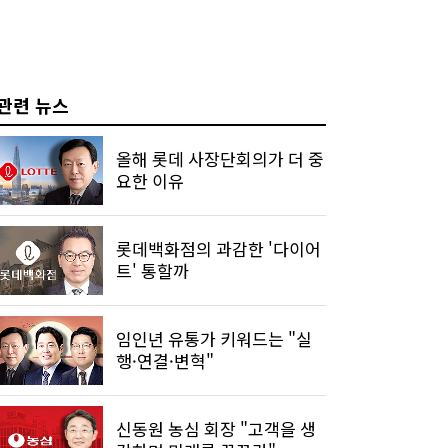
관련 뉴스
올해 롯데 사장단회의가 더 중
요한 이유
롯데백화점의 과감한 '다이어
트' 통할까
임인년 유통가 키워드는 "실
행·연결·변혁"
신동원 농심 회장 "고객을 생