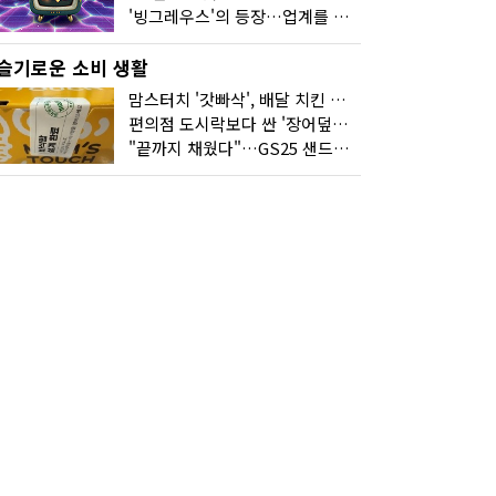
'빙그레우스'의 등장…업계를 흔든 '세계관' 마케팅
슬기로운 소비 생활
맘스터치 '갓빠삭', 배달 치킨 선입견을 바꿨다
편의점 도시락보다 싼 '장어덮밥'…오뚜기가 해냈다
"끝까지 채웠다"…GS25 샌드위치의 달라진 '속'사정