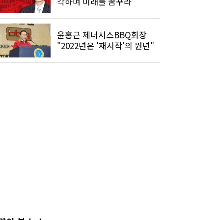
각하며 미래를 꿈꾸라"
윤홍근 제너시스BBQ회장
"2022년은 '재시작'의 원년"