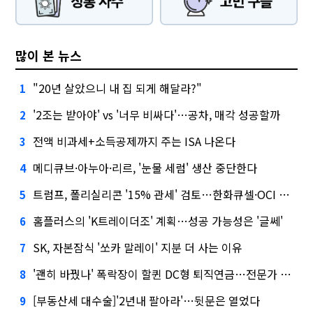
많이 본 뉴스
"20년 살았으니 내 집 되게 해달라?"
1
'2조는 받아야' vs '너무 비싸다'…공차, 매각 성공할까
2
전액 비과세+소득공제까지 주는 ISA 나온다
3
메디큐브·아누아·리르, '눈물 세럼' 생산 중단한다
4
트럼프, 폴리실리콘 '15% 관세' 검토…한화큐셀·OCI 영향은?
5
홈플러스의 'K트레이더조' 계획…성공 가능성은 '글쎄'
6
SK, 자본잠식 '쏘카 말레이' 지분 더 사는 이유
7
'괜히 바꿨나' 폭락장이 할퀸 DC형 퇴직연금…전문가 조언은
8
[부동산세 대수술]'2년내 팔아라'…뒷문은 열었다
9