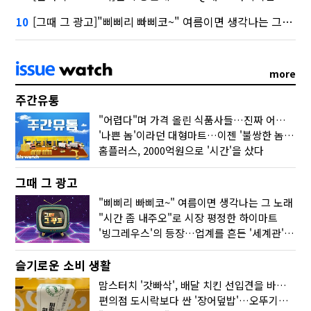
[그때 그 광고]"삐삐리 빠삐코~" 여름이면 생각나는 그 노래
10
more
주간유통
"어렵다"며 가격 올린 식품사들…진짜 어려운 거 맞아?
'나쁜 놈'이라던 대형마트…이젠 '불쌍한 놈' 됐다
홈플러스, 2000억원으로 '시간'을 샀다
그때 그 광고
"삐삐리 빠삐코~" 여름이면 생각나는 그 노래
"시간 좀 내주오"로 시장 평정한 하이마트
'빙그레우스'의 등장…업계를 흔든 '세계관' 마케팅
슬기로운 소비 생활
맘스터치 '갓빠삭', 배달 치킨 선입견을 바꿨다
편의점 도시락보다 싼 '장어덮밥'…오뚜기가 해냈다