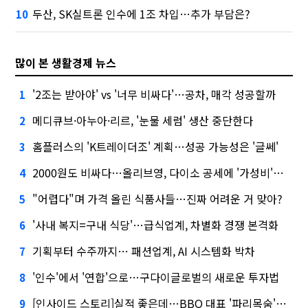
두산, SK실트론 인수에 1조 차입…추가 부담은?
10
많이 본 생활경제 뉴스
'2조는 받아야' vs '너무 비싸다'…공차, 매각 성공할까
1
메디큐브·아누아·리르, '눈물 세럼' 생산 중단한다
2
홈플러스의 'K트레이더조' 계획…성공 가능성은 '글쎄'
3
2000원도 비싸다…올리브영, 다이소 공세에 '가성비'로 맞불
4
"어렵다"며 가격 올린 식품사들…진짜 어려운 거 맞아?
5
'사내 복지=구내 식당'…급식업계, 차별화 경쟁 본격화
6
기획부터 수주까지… 패션업계, AI 시스템화 박차
7
'인수'에서 '연합'으로…구다이글로벌의 새로운 투자법
8
[인사이드 스토리]실적 좋은데…BBQ 대표 '파리목숨'된 이유
9