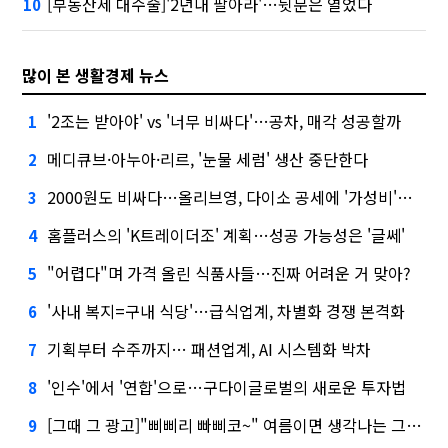
[부동산세 대수술]'2년내 팔아라'…뒷문은 열었다
10
많이 본 생활경제 뉴스
'2조는 받아야' vs '너무 비싸다'…공차, 매각 성공할까
1
메디큐브·아누아·리르, '눈물 세럼' 생산 중단한다
2
2000원도 비싸다…올리브영, 다이소 공세에 '가성비'로 맞불
3
홈플러스의 'K트레이더조' 계획…성공 가능성은 '글쎄'
4
"어렵다"며 가격 올린 식품사들…진짜 어려운 거 맞아?
5
'사내 복지=구내 식당'…급식업계, 차별화 경쟁 본격화
6
기획부터 수주까지… 패션업계, AI 시스템화 박차
7
'인수'에서 '연합'으로…구다이글로벌의 새로운 투자법
8
[그때 그 광고]"삐삐리 빠삐코~" 여름이면 생각나는 그 노래
9