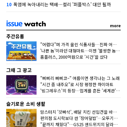
폭염에 녹아내리는 택배…컬리 '퍼플박스' 대안 될까
10
more
주간유통
"어렵다"며 가격 올린 식품사들…진짜 어려운 거 맞아?
'나쁜 놈'이라던 대형마트…이젠 '불쌍한 놈' 됐다
홈플러스, 2000억원으로 '시간'을 샀다
그때 그 광고
"삐삐리 빠삐코~" 여름이면 생각나는 그 노래
"시간 좀 내주오"로 시장 평정한 하이마트
'빙그레우스'의 등장…업계를 흔든 '세계관' 마케팅
슬기로운 소비 생활
맘스터치 '갓빠삭', 배달 치킨 선입견을 바꿨다
편의점 도시락보다 싼 '장어덮밥'…오뚜기가 해냈다
"끝까지 채웠다"…GS25 샌드위치의 달라진 '속'사정