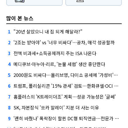
많이 본 뉴스
"20년 살았으니 내 집 되게 해달라?"
1
'2조는 받아야' vs '너무 비싸다'…공차, 매각 성공할까
2
전액 비과세+소득공제까지 주는 ISA 나온다
3
메디큐브·아누아·리르, '눈물 세럼' 생산 중단한다
4
2000원도 비싸다…올리브영, 다이소 공세에 '가성비'로 맞불
5
트럼프, 폴리실리콘 '15% 관세' 검토…한화큐셀·OCI 영향은?
6
홈플러스의 'K트레이더조' 계획…성공 가능성은 '글쎄'
7
SK, 자본잠식 '쏘카 말레이' 지분 더 사는 이유
8
'괜히 바꿨나' 폭락장이 할퀸 DC형 퇴직연금…전문가 조언은
9