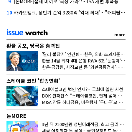
[돈MORE]절세 미끼로 '국장 가라'?…ISA 개편 후폭풍
9
카카오뱅크, 상반기 순익 3280억 '역대 최대'…"캐피탈, 자산 1조원 이상"
10
more
환율 공포, 당국은 총력전
'달러 붙잡기' 안간힘…한은, 외화 초과지준에 이자 6개월 더
환율 14원 뛰자 4대 은행 RWA 6조 '눈덩이'…2배 뛴 2분기는?
한은·금감원, 시장교란 등 '외환공동검사'…환율 급등 전방위 대응
스테이블 코인 '합종연횡'
스테이블코인 법안 언제?…국회에 쏠린 시선
BOK 컨퍼런스 "스테이블코인, 결제 넘어 보험 대출 등 금융 연결 도구"
M&A 잠룡 하나금융, 비은행서 '두나무'로 눈돌린 이유는
돈MORE
3년 뒤 2200만원 청년미래적금, 최고 금리 받으려면?
세금 아끼려다 돈 묶여…국민성장펀드 누가 가입하면 좋을까