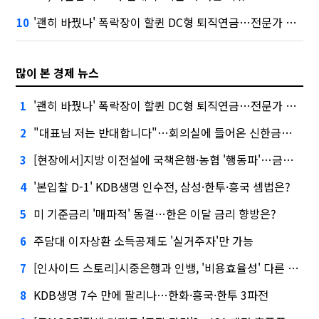
'괜히 바꿨나' 폭락장이 할퀸 DC형 퇴직연금…전문가 조언은
10
많이 본 경제 뉴스
'괜히 바꿨나' 폭락장이 할퀸 DC형 퇴직연금…전문가 조언은
1
"대표님 저는 반대합니다"…회의실에 들어온 신한금융 AI
2
[현장에서]지방 이전설에 국책은행·농협 '행동파'…금감원 '신중모드'
3
'본입찰 D-1' KDB생명 인수전, 삼성·한투·흥국 셈법은?
4
미 기준금리 '매파적' 동결…한은 이달 금리 향방은?
5
주담대 이자상환 소득공제도 '실거주자'만 가능
6
[인사이드 스토리]시중은행과 인뱅, '비용효율성' 다른 잣대 왜?
7
KDB생명 7수 만에 팔리나…한화·흥국·한투 3파전
8