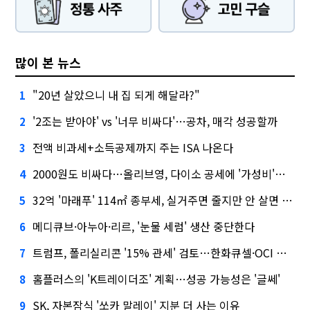
많이 본 뉴스
"20년 살았으니 내 집 되게 해달라?"
1
'2조는 받아야' vs '너무 비싸다'…공차, 매각 성공할까
2
전액 비과세+소득공제까지 주는 ISA 나온다
3
2000원도 비싸다…올리브영, 다이소 공세에 '가성비'로 맞불
4
32억 '마래푸' 114㎡ 종부세, 실거주면 줄지만 안 살면 2.5배
5
메디큐브·아누아·리르, '눈물 세럼' 생산 중단한다
6
트럼프, 폴리실리콘 '15% 관세' 검토…한화큐셀·OCI 영향은?
7
홈플러스의 'K트레이더조' 계획…성공 가능성은 '글쎄'
8
SK, 자본잠식 '쏘카 말레이' 지분 더 사는 이유
9