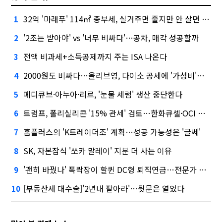
32억 '마래푸' 114㎡ 종부세, 실거주면 줄지만 안 살면 2.5배
1
'2조는 받아야' vs '너무 비싸다'…공차, 매각 성공할까
2
전액 비과세+소득공제까지 주는 ISA 나온다
3
2000원도 비싸다…올리브영, 다이소 공세에 '가성비'로 맞불
4
메디큐브·아누아·리르, '눈물 세럼' 생산 중단한다
5
트럼프, 폴리실리콘 '15% 관세' 검토…한화큐셀·OCI 영향은?
6
홈플러스의 'K트레이더조' 계획…성공 가능성은 '글쎄'
7
SK, 자본잠식 '쏘카 말레이' 지분 더 사는 이유
8
'괜히 바꿨나' 폭락장이 할퀸 DC형 퇴직연금…전문가 조언은
9
[부동산세 대수술]'2년내 팔아라'…뒷문은 열었다
10