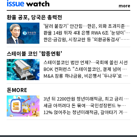
more
환율 공포, 당국은 총력전
'달러 붙잡기' 안간힘…한은, 외화 초과지준에 이자 6개월 더
환율 14원 뛰자 4대 은행 RWA 6조 '눈덩이'…2배 뛴 2분기는?
한은·금감원, 시장교란 등 '외환공동검사'…환율 급등 전방위 대응
스테이블 코인 '합종연횡'
스테이블코인 법안 언제?…국회에 쏠린 시선
BOK 컨퍼런스 "스테이블코인, 결제 넘어 보험 대출 등 금융 연결 도구"
M&A 잠룡 하나금융, 비은행서 '두나무'로 눈돌린 이유는
돈MORE
3년 뒤 2200만원 청년미래적금, 최고 금리 받으려면?
세금 아끼려다 돈 묶여…국민성장펀드 누가 가입하면 좋을까
12% 얹어주는 청년미래적금, 갈아타기 거절 될수 있어요