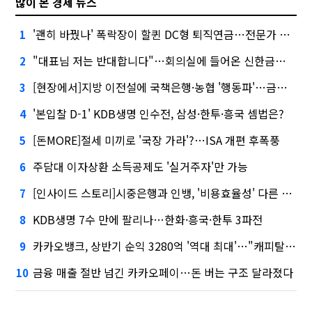
많이 본 경제 뉴스
'괜히 바꿨나' 폭락장이 할퀸 DC형 퇴직연금…전문가 조언은
1
"대표님 저는 반대합니다"…회의실에 들어온 신한금융 AI
2
[현장에서]지방 이전설에 국책은행·농협 '행동파'…금감원 '신중모드'
3
'본입찰 D-1' KDB생명 인수전, 삼성·한투·흥국 셈법은?
4
[돈MORE]절세 미끼로 '국장 가라'?…ISA 개편 후폭풍
5
주담대 이자상환 소득공제도 '실거주자'만 가능
6
[인사이드 스토리]시중은행과 인뱅, '비용효율성' 다른 잣대 왜?
7
KDB생명 7수 만에 팔리나…한화·흥국·한투 3파전
8
카카오뱅크, 상반기 순익 3280억 '역대 최대'…"캐피탈, 자산 1조원 이상"
9
금융 매출 절반 넘긴 카카오페이…돈 버는 구조 달라졌다
10