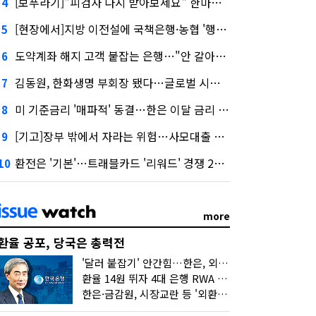
[보푸라기]"피검사 다시 받아보세요" 한마디에 보험금 못 받을 뻔?
4
[현장에서]지방 이전설에 국책은행·농협 '행동파'…금감원 '신중모드'
5
도약계좌 해지 고객 붙잡는 은행…"안 갈아타도 우대금리 드려요"
6
김동원, 한화생명 부회장 됐다…글로벌 시너지 기대감
7
미 기준금리 '매파적' 동결…한은 이달 금리 향방은?
8
[기고]장부 밖에서 자라는 위험…사모대출 시장과 AI
9
환전은 '기본'…트래블카드 '리워드' 경쟁 2라운드
10
more
환율 공포, 당국은 총력전
'달러 붙잡기' 안간힘…한은, 외화 초과지준에 이자 6개월 더
환율 14원 뛰자 4대 은행 RWA 6조 '눈덩이'…2배 뛴 2분기는?
한은·금감원, 시장교란 등 '외환공동검사'…환율 급등 전방위 대응