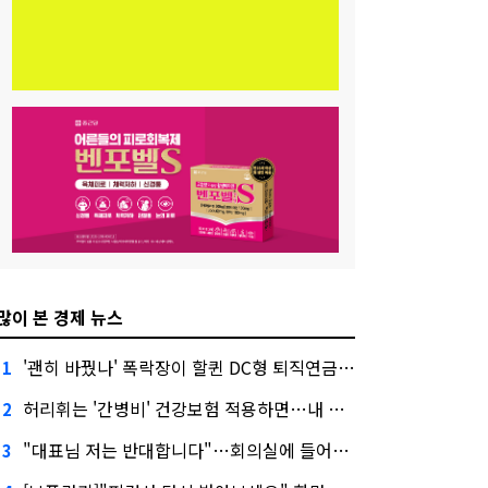
많이 본 경제 뉴스
'괜히 바꿨나' 폭락장이 할퀸 DC형 퇴직연금…전문가 조언은
1
허리휘는 '간병비' 건강보험 적용하면…내 간병보험은?
2
"대표님 저는 반대합니다"…회의실에 들어온 신한금융 AI
3