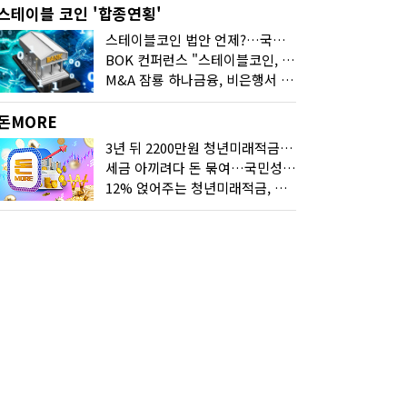
스테이블 코인 '합종연횡'
스테이블코인 법안 언제?…국회에 쏠린 시선
BOK 컨퍼런스 "스테이블코인, 결제 넘어 보험 대출 등 금융 연결 도구"
M&A 잠룡 하나금융, 비은행서 '두나무'로 눈돌린 이유는
돈MORE
3년 뒤 2200만원 청년미래적금, 최고 금리 받으려면?
세금 아끼려다 돈 묶여…국민성장펀드 누가 가입하면 좋을까
12% 얹어주는 청년미래적금, 갈아타기 거절 될수 있어요