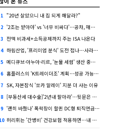
많이 본 뉴스
"20년 살았으니 내 집 되게 해달라?"
1
'2조는 받아야' vs '너무 비싸다'…공차, 매각 성공할까
2
전액 비과세+소득공제까지 주는 ISA 나온다
3
하림산업, '프리미엄 분식' 도전 접나…사라진 '멜팅피스'
4
메디큐브·아누아·리르, '눈물 세럼' 생산 중단한다
5
홈플러스의 'K트레이더조' 계획…성공 가능성은 '글쎄'
6
SK, 자본잠식 '쏘카 말레이' 지분 더 사는 이유
7
[부동산세 대수술]'2년내 팔아라'…뒷문은 열었다
8
'괜히 바꿨나' 폭락장이 할퀸 DC형 퇴직연금…전문가 조언은
9
허리휘는 '간병비' 건강보험 적용하면…내 간병보험은?
10