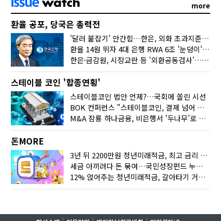
more
환율 공포, 당국은 총력전
'달러 붙잡기' 안간힘…한은, 외화 초과지준에 이자 6개월 더
환율 14원 뛰자 4대 은행 RWA 6조 '눈덩이'…2배 뛴 2분기는?
한은·금감원, 시장교란 등 '외환공동검사'…환율 급등 전방위 대응
스테이블 코인 '합종연횡'
스테이블코인 법안 언제?…국회에 쏠린 시선
BOK 컨퍼런스 "스테이블코인, 결제 넘어 보험 대출 등 금융 연결 도구"
M&A 잠룡 하나금융, 비은행서 '두나무'로 눈돌린 이유는
돈MORE
3년 뒤 2200만원 청년미래적금, 최고 금리 받으려면?
세금 아끼려다 돈 묶여…국민성장펀드 누가 가입하면 좋을까
12% 얹어주는 청년미래적금, 갈아타기 거절 될수 있어요