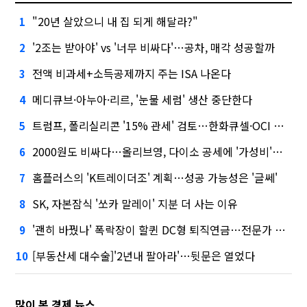
"20년 살았으니 내 집 되게 해달라?"
1
'2조는 받아야' vs '너무 비싸다'…공차, 매각 성공할까
2
전액 비과세+소득공제까지 주는 ISA 나온다
3
메디큐브·아누아·리르, '눈물 세럼' 생산 중단한다
4
트럼프, 폴리실리콘 '15% 관세' 검토…한화큐셀·OCI 영향은?
5
2000원도 비싸다…올리브영, 다이소 공세에 '가성비'로 맞불
6
홈플러스의 'K트레이더조' 계획…성공 가능성은 '글쎄'
7
SK, 자본잠식 '쏘카 말레이' 지분 더 사는 이유
8
'괜히 바꿨나' 폭락장이 할퀸 DC형 퇴직연금…전문가 조언은
9
[부동산세 대수술]'2년내 팔아라'…뒷문은 열었다
10
많이 본 경제 뉴스