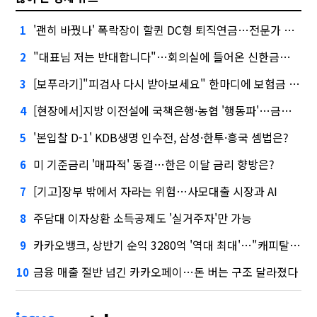
'괜히 바꿨나' 폭락장이 할퀸 DC형 퇴직연금…전문가 조언은
1
"대표님 저는 반대합니다"…회의실에 들어온 신한금융 AI
2
[보푸라기]"피검사 다시 받아보세요" 한마디에 보험금 못 받을 뻔?
3
[현장에서]지방 이전설에 국책은행·농협 '행동파'…금감원 '신중모드'
4
'본입찰 D-1' KDB생명 인수전, 삼성·한투·흥국 셈법은?
5
미 기준금리 '매파적' 동결…한은 이달 금리 향방은?
6
[기고]장부 밖에서 자라는 위험…사모대출 시장과 AI
7
주담대 이자상환 소득공제도 '실거주자'만 가능
8
카카오뱅크, 상반기 순익 3280억 '역대 최대'…"캐피탈, 자산 1조원 이상"
9
금융 매출 절반 넘긴 카카오페이…돈 버는 구조 달라졌다
10