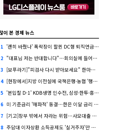
많이 본 경제 뉴스
'괜히 바꿨나' 폭락장이 할퀸 DC형 퇴직연금…전문가 조언은
1
"대표님 저는 반대합니다"…회의실에 들어온 신한금융 AI
2
[보푸라기]"피검사 다시 받아보세요" 한마디에 보험금 못 받을 뻔?
3
[현장에서]지방 이전설에 국책은행·농협 '행동파'…금감원 '신중모드'
4
'본입찰 D-1' KDB생명 인수전, 삼성·한투·흥국 셈법은?
5
미 기준금리 '매파적' 동결…한은 이달 금리 향방은?
6
[기고]장부 밖에서 자라는 위험…사모대출 시장과 AI
7
주담대 이자상환 소득공제도 '실거주자'만 가능
8