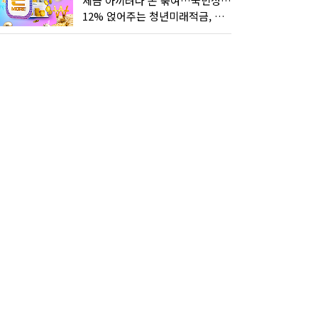
세금 아끼려다 돈 묶여…국민성장펀드 누가 가입하면 좋을까
12% 얹어주는 청년미래적금, 갈아타기 거절 될수 있어요