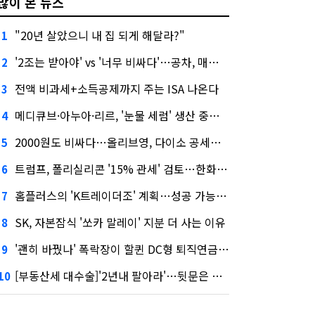
많이 본 뉴스
"20년 살았으니 내 집 되게 해달라?"
1
'2조는 받아야' vs '너무 비싸다'…공차, 매각 성공할까
2
전액 비과세+소득공제까지 주는 ISA 나온다
3
메디큐브·아누아·리르, '눈물 세럼' 생산 중단한다
4
2000원도 비싸다…올리브영, 다이소 공세에 '가성비'로 맞불
5
트럼프, 폴리실리콘 '15% 관세' 검토…한화큐셀·OCI 영향은?
6
홈플러스의 'K트레이더조' 계획…성공 가능성은 '글쎄'
7
SK, 자본잠식 '쏘카 말레이' 지분 더 사는 이유
8
'괜히 바꿨나' 폭락장이 할퀸 DC형 퇴직연금…전문가 조언은
9
[부동산세 대수술]'2년내 팔아라'…뒷문은 열었다
10