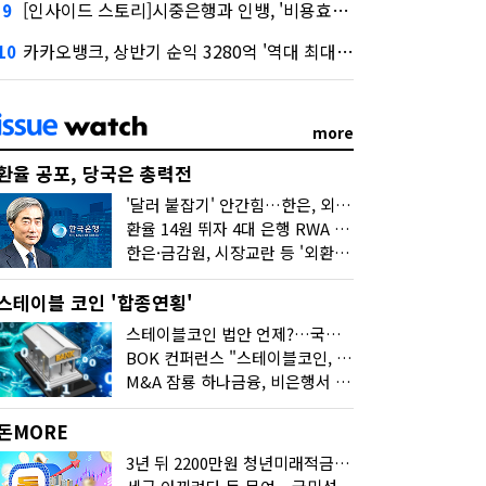
[인사이드 스토리]시중은행과 인뱅, '비용효율성' 다른 잣대 왜?
9
카카오뱅크, 상반기 순익 3280억 '역대 최대'…"캐피탈, 자산 1조원 이상"
10
more
환율 공포, 당국은 총력전
'달러 붙잡기' 안간힘…한은, 외화 초과지준에 이자 6개월 더
환율 14원 뛰자 4대 은행 RWA 6조 '눈덩이'…2배 뛴 2분기는?
한은·금감원, 시장교란 등 '외환공동검사'…환율 급등 전방위 대응
스테이블 코인 '합종연횡'
스테이블코인 법안 언제?…국회에 쏠린 시선
BOK 컨퍼런스 "스테이블코인, 결제 넘어 보험 대출 등 금융 연결 도구"
M&A 잠룡 하나금융, 비은행서 '두나무'로 눈돌린 이유는
돈MORE
3년 뒤 2200만원 청년미래적금, 최고 금리 받으려면?