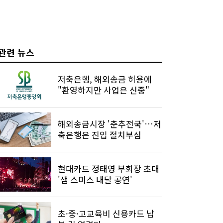
관련 뉴스
저축은행, 해외송금 허용에
"환영하지만 사업은 신중"
해외송금시장 '춘추전국'…저
축은행은 진입 절치부심
현대카드 정태영 부회장 초대
'샘 스미스 내달 공연'
초·중·고교육비 신용카드 납