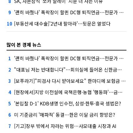
SK, 자본잠식 '쏘카 말레이' 지분 더 사는 이유
8
'괜히 바꿨나' 폭락장이 할퀸 DC형 퇴직연금…전문가 조언은
9
[부동산세 대수술]'2년내 팔아라'…뒷문은 열었다
10
많이 본 경제 뉴스
'괜히 바꿨나' 폭락장이 할퀸 DC형 퇴직연금…전문가 조언은
1
"대표님 저는 반대합니다"…회의실에 들어온 신한금융 AI
2
[보푸라기]"피검사 다시 받아보세요" 한마디에 보험금 못 받을 뻔?
3
[현장에서]지방 이전설에 국책은행·농협 '행동파'…금감원 '신중모드'
4
'본입찰 D-1' KDB생명 인수전, 삼성·한투·흥국 셈법은?
5
미 기준금리 '매파적' 동결…한은 이달 금리 향방은?
6
[기고]장부 밖에서 자라는 위험…사모대출 시장과 AI
7