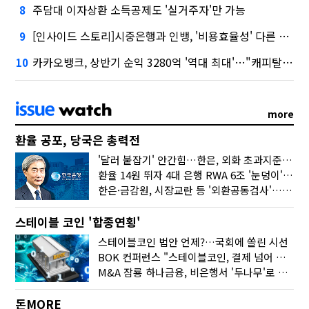
주담대 이자상환 소득공제도 '실거주자'만 가능
8
[인사이드 스토리]시중은행과 인뱅, '비용효율성' 다른 잣대 왜?
9
카카오뱅크, 상반기 순익 3280억 '역대 최대'…"캐피탈, 자산 1조원 이상"
10
more
환율 공포, 당국은 총력전
'달러 붙잡기' 안간힘…한은, 외화 초과지준에 이자 6개월 더
환율 14원 뛰자 4대 은행 RWA 6조 '눈덩이'…2배 뛴 2분기는?
한은·금감원, 시장교란 등 '외환공동검사'…환율 급등 전방위 대응
스테이블 코인 '합종연횡'
스테이블코인 법안 언제?…국회에 쏠린 시선
BOK 컨퍼런스 "스테이블코인, 결제 넘어 보험 대출 등 금융 연결 도구"
M&A 잠룡 하나금융, 비은행서 '두나무'로 눈돌린 이유는
돈MORE