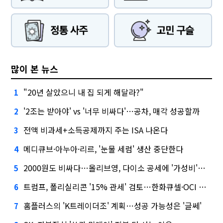
많이 본 뉴스
"20년 살았으니 내 집 되게 해달라?"
1
'2조는 받아야' vs '너무 비싸다'…공차, 매각 성공할까
2
전액 비과세+소득공제까지 주는 ISA 나온다
3
메디큐브·아누아·리르, '눈물 세럼' 생산 중단한다
4
2000원도 비싸다…올리브영, 다이소 공세에 '가성비'로 맞불
5
트럼프, 폴리실리콘 '15% 관세' 검토…한화큐셀·OCI 영향은?
6
홈플러스의 'K트레이더조' 계획…성공 가능성은 '글쎄'
7