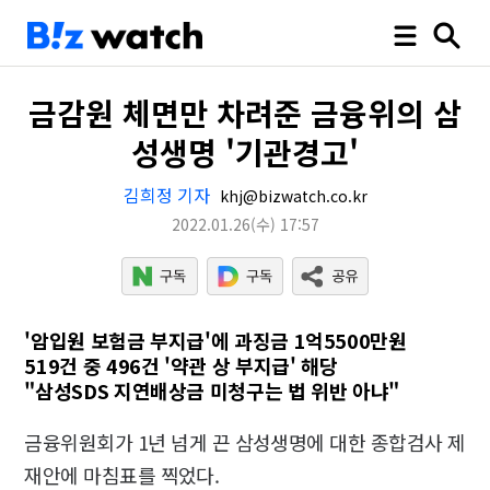
금감원 체면만 차려준 금융위의 삼
성생명 '기관경고'
김희정 기자
khj@bizwatch.co.kr
2022.01.26
(수)
17:57
'암입원 보험금 부지급'에 과징금 1억5500만원
519건 중 496건 '약관 상 부지급' 해당
"삼성SDS 지연배상금 미청구는 법 위반 아냐"
금융위원회가 1년 넘게 끈 삼성생명에 대한 종합검사 제
재안에 마침표를 찍었다.