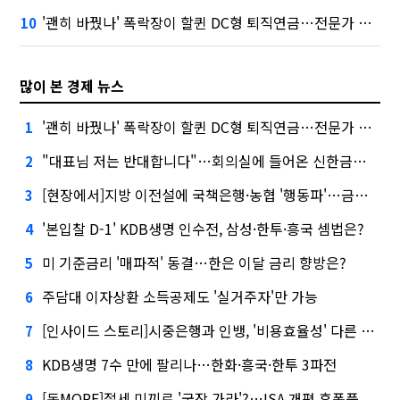
'괜히 바꿨나' 폭락장이 할퀸 DC형 퇴직연금…전문가 조언은
10
많이 본 경제 뉴스
'괜히 바꿨나' 폭락장이 할퀸 DC형 퇴직연금…전문가 조언은
1
"대표님 저는 반대합니다"…회의실에 들어온 신한금융 AI
2
[현장에서]지방 이전설에 국책은행·농협 '행동파'…금감원 '신중모드'
3
'본입찰 D-1' KDB생명 인수전, 삼성·한투·흥국 셈법은?
4
미 기준금리 '매파적' 동결…한은 이달 금리 향방은?
5
주담대 이자상환 소득공제도 '실거주자'만 가능
6
[인사이드 스토리]시중은행과 인뱅, '비용효율성' 다른 잣대 왜?
7
KDB생명 7수 만에 팔리나…한화·흥국·한투 3파전
8
[돈MORE]절세 미끼로 '국장 가라'?…ISA 개편 후폭풍
9