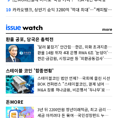
카카오뱅크, 상반기 순익 3280억 '역대 최대'…"캐피탈, 자산 1조원 이상"
10
more
환율 공포, 당국은 총력전
'달러 붙잡기' 안간힘…한은, 외화 초과지준에 이자 6개월 더
환율 14원 뛰자 4대 은행 RWA 6조 '눈덩이'…2배 뛴 2분기는?
한은·금감원, 시장교란 등 '외환공동검사'…환율 급등 전방위 대응
스테이블 코인 '합종연횡'
스테이블코인 법안 언제?…국회에 쏠린 시선
BOK 컨퍼런스 "스테이블코인, 결제 넘어 보험 대출 등 금융 연결 도구"
M&A 잠룡 하나금융, 비은행서 '두나무'로 눈돌린 이유는
돈MORE
3년 뒤 2200만원 청년미래적금, 최고 금리 받으려면?
세금 아끼려다 돈 묶여…국민성장펀드 누가 가입하면 좋을까