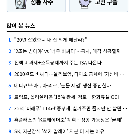
많이 본 뉴스
"20년 살았으니 내 집 되게 해달라?"
1
'2조는 받아야' vs '너무 비싸다'…공차, 매각 성공할까
2
전액 비과세+소득공제까지 주는 ISA 나온다
3
2000원도 비싸다…올리브영, 다이소 공세에 '가성비'로 맞불
4
메디큐브·아누아·리르, '눈물 세럼' 생산 중단한다
5
트럼프, 폴리실리콘 '15% 관세' 검토…한화큐셀·OCI 영향은?
6
32억 '마래푸' 114㎡ 종부세, 실거주면 줄지만 안 살면 2.5배
7
홈플러스의 'K트레이더조' 계획…성공 가능성은 '글쎄'
8
SK, 자본잠식 '쏘카 말레이' 지분 더 사는 이유
9