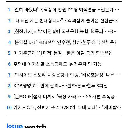
'괜히 바꿨나' 폭락장이 할퀸 DC형 퇴직연금…전문가 조언은
1
"대표님 저는 반대합니다"…회의실에 들어온 신한금융 AI
2
[현장에서]지방 이전설에 국책은행·농협 '행동파'…금감원 '신중모드'
3
'본입찰 D-1' KDB생명 인수전, 삼성·한투·흥국 셈법은?
4
미 기준금리 '매파적' 동결…한은 이달 금리 향방은?
5
주담대 이자상환 소득공제도 '실거주자'만 가능
6
[인사이드 스토리]시중은행과 인뱅, '비용효율성' 다른 잣대 왜?
7
KDB생명 7수 만에 팔리나…한화·흥국·한투 3파전
8
[돈MORE]절세 미끼로 '국장 가라'?…ISA 개편 후폭풍
9
카카오뱅크, 상반기 순익 3280억 '역대 최대'…"캐피탈, 자산 1조원 이상"
10