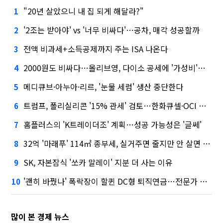
"20년 살았으니 내 집 되게 해달라?"
1
'2조는 받아야' vs '너무 비싸다'…공차, 매각 성공할까
2
전액 비과세+소득공제까지 주는 ISA 나온다
3
2000원도 비싸다…올리브영, 다이소 공세에 '가성비'로 맞불
4
메디큐브·아누아·리르, '눈물 세럼' 생산 중단한다
5
트럼프, 폴리실리콘 '15% 관세' 검토…한화큐셀·OCI 영향은?
6
홈플러스의 'K트레이더조' 계획…성공 가능성은 '글쎄'
7
32억 '마래푸' 114㎡ 종부세, 실거주면 줄지만 안 살면 2.5배
8
SK, 자본잠식 '쏘카 말레이' 지분 더 사는 이유
9
'괜히 바꿨나' 폭락장이 할퀸 DC형 퇴직연금…전문가 조언은
10
많이 본 경제 뉴스