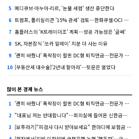
메디큐브·아누아·리르, '눈물 세럼' 생산 중단한다
5
트럼프, 폴리실리콘 '15% 관세' 검토…한화큐셀·OCI 영향은?
6
홈플러스의 'K트레이더조' 계획…성공 가능성은 '글쎄'
7
SK, 자본잠식 '쏘카 말레이' 지분 더 사는 이유
8
'괜히 바꿨나' 폭락장이 할퀸 DC형 퇴직연금…전문가 조언은
9
[부동산세 대수술]'2년내 팔아라'…뒷문은 열었다
10
많이 본 경제 뉴스
'괜히 바꿨나' 폭락장이 할퀸 DC형 퇴직연금…전문가 조언은
1
"대표님 저는 반대합니다"…회의실에 들어온 신한금융 AI
2
[보푸라기]"피검사 다시 받아보세요" 한마디에 보험금 못 받을 뻔?
3
[현장에서]지방 이전설에 국책은행·농협 '행동파'…금감원 '신중모드'
4