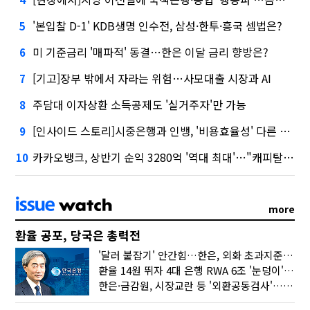
'본입찰 D-1' KDB생명 인수전, 삼성·한투·흥국 셈법은?
5
미 기준금리 '매파적' 동결…한은 이달 금리 향방은?
6
[기고]장부 밖에서 자라는 위험…사모대출 시장과 AI
7
주담대 이자상환 소득공제도 '실거주자'만 가능
8
[인사이드 스토리]시중은행과 인뱅, '비용효율성' 다른 잣대 왜?
9
카카오뱅크, 상반기 순익 3280억 '역대 최대'…"캐피탈, 자산 1조원 이상"
10
more
환율 공포, 당국은 총력전
'달러 붙잡기' 안간힘…한은, 외화 초과지준에 이자 6개월 더
환율 14원 뛰자 4대 은행 RWA 6조 '눈덩이'…2배 뛴 2분기는?
한은·금감원, 시장교란 등 '외환공동검사'…환율 급등 전방위 대응