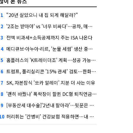
많이 본 뉴스
"20년 살았으니 내 집 되게 해달라?"
1
'2조는 받아야' vs '너무 비싸다'…공차, 매각 성공할까
2
전액 비과세+소득공제까지 주는 ISA 나온다
3
메디큐브·아누아·리르, '눈물 세럼' 생산 중단한다
4
홈플러스의 'K트레이더조' 계획…성공 가능성은 '글쎄'
5
트럼프, 폴리실리콘 '15% 관세' 검토…한화큐셀·OCI 영향은?
6
SK, 자본잠식 '쏘카 말레이' 지분 더 사는 이유
7
'괜히 바꿨나' 폭락장이 할퀸 DC형 퇴직연금…전문가 조언은
8
[부동산세 대수술]'2년내 팔아라'…뒷문은 열었다
9
허리휘는 '간병비' 건강보험 적용하면…내 간병보험은?
10