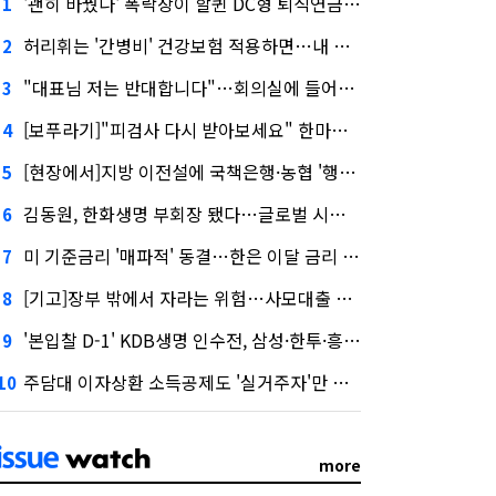
'괜히 바꿨나' 폭락장이 할퀸 DC형 퇴직연금…전문가 조언은
1
허리휘는 '간병비' 건강보험 적용하면…내 간병보험은?
2
"대표님 저는 반대합니다"…회의실에 들어온 신한금융 AI
3
[보푸라기]"피검사 다시 받아보세요" 한마디에 보험금 못 받을 뻔?
4
[현장에서]지방 이전설에 국책은행·농협 '행동파'…금감원 '신중모드'
5
김동원, 한화생명 부회장 됐다…글로벌 시너지 기대감
6
미 기준금리 '매파적' 동결…한은 이달 금리 향방은?
7
[기고]장부 밖에서 자라는 위험…사모대출 시장과 AI
8
'본입찰 D-1' KDB생명 인수전, 삼성·한투·흥국 셈법은?
9
주담대 이자상환 소득공제도 '실거주자'만 가능
10
more