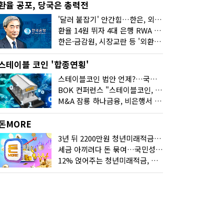
환율 공포, 당국은 총력전
'달러 붙잡기' 안간힘…한은, 외화 초과지준에 이자 6개월 더
환율 14원 뛰자 4대 은행 RWA 6조 '눈덩이'…2배 뛴 2분기는?
한은·금감원, 시장교란 등 '외환공동검사'…환율 급등 전방위 대응
스테이블 코인 '합종연횡'
스테이블코인 법안 언제?…국회에 쏠린 시선
BOK 컨퍼런스 "스테이블코인, 결제 넘어 보험 대출 등 금융 연결 도구"
M&A 잠룡 하나금융, 비은행서 '두나무'로 눈돌린 이유는
돈MORE
3년 뒤 2200만원 청년미래적금, 최고 금리 받으려면?
세금 아끼려다 돈 묶여…국민성장펀드 누가 가입하면 좋을까
12% 얹어주는 청년미래적금, 갈아타기 거절 될수 있어요