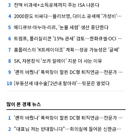
전액 비과세+소득공제까지 주는 ISA 나온다
3
2000원도 비싸다…올리브영, 다이소 공세에 '가성비'로 맞불
4
메디큐브·아누아·리르, '눈물 세럼' 생산 중단한다
5
트럼프, 폴리실리콘 '15% 관세' 검토…한화큐셀·OCI 영향은?
6
홈플러스의 'K트레이더조' 계획…성공 가능성은 '글쎄'
7
SK, 자본잠식 '쏘카 말레이' 지분 더 사는 이유
8
'괜히 바꿨나' 폭락장이 할퀸 DC형 퇴직연금…전문가 조언은
9
[부동산세 대수술]'2년내 팔아라'…뒷문은 열었다
10
많이 본 경제 뉴스
'괜히 바꿨나' 폭락장이 할퀸 DC형 퇴직연금…전문가 조언은
1
"대표님 저는 반대합니다"…회의실에 들어온 신한금융 AI
2