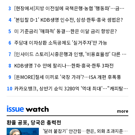
[현장에서]지방 이전설에 국책은행·농협 '행동파'…금감원 '신중모드'
3
'본입찰 D-1' KDB생명 인수전, 삼성·한투·흥국 셈법은?
4
미 기준금리 '매파적' 동결…한은 이달 금리 향방은?
5
주담대 이자상환 소득공제도 '실거주자'만 가능
6
[인사이드 스토리]시중은행과 인뱅, '비용효율성' 다른 잣대 왜?
7
KDB생명 7수 만에 팔리나…한화·흥국·한투 3파전
8
[돈MORE]절세 미끼로 '국장 가라'?…ISA 개편 후폭풍
9
카카오뱅크, 상반기 순익 3280억 '역대 최대'…"캐피탈, 자산 1조원 이상"
10
more
환율 공포, 당국은 총력전
'달러 붙잡기' 안간힘…한은, 외화 초과지준에 이자 6개월 더