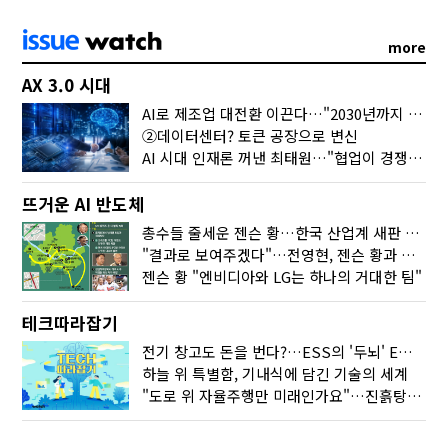
more
AX 3.0 시대
AI로 제조업 대전환 이끈다…"2030년까지 민관합동 20조 투자"
②데이터센터? 토큰 공장으로 변신
AI 시대 인재론 꺼낸 최태원…"협업이 경쟁력"
뜨거운 AI 반도체
총수들 줄세운 젠슨 황…한국 산업계 새판 짰다
"결과로 보여주겠다"…전영현, 젠슨 황과 HBM5 논의
젠슨 황 "엔비디아와 LG는 하나의 거대한 팀"
테크따라잡기
전기 창고도 돈을 번다?…ESS의 '두뇌' EMO가 뭐길래
하늘 위 특별함, 기내식에 담긴 기술의 세계
"도로 위 자율주행만 미래인가요"…진흙탕서 길 내는 HD현대 AI 기술