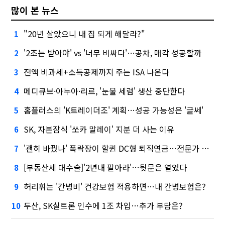
많이 본 뉴스
"20년 살았으니 내 집 되게 해달라?"
1
'2조는 받아야' vs '너무 비싸다'…공차, 매각 성공할까
2
전액 비과세+소득공제까지 주는 ISA 나온다
3
메디큐브·아누아·리르, '눈물 세럼' 생산 중단한다
4
홈플러스의 'K트레이더조' 계획…성공 가능성은 '글쎄'
5
SK, 자본잠식 '쏘카 말레이' 지분 더 사는 이유
6
'괜히 바꿨나' 폭락장이 할퀸 DC형 퇴직연금…전문가 조언은
7
[부동산세 대수술]'2년내 팔아라'…뒷문은 열었다
8
허리휘는 '간병비' 건강보험 적용하면…내 간병보험은?
9
두산, SK실트론 인수에 1조 차입…추가 부담은?
10