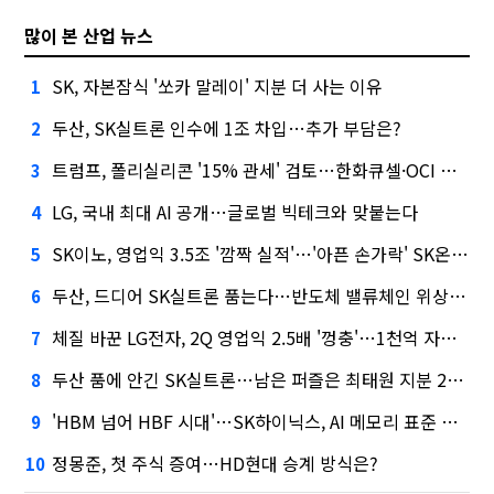
많이 본 산업 뉴스
SK, 자본잠식 '쏘카 말레이' 지분 더 사는 이유
1
두산, SK실트론 인수에 1조 차입…추가 부담은?
2
트럼프, 폴리실리콘 '15% 관세' 검토…한화큐셀·OCI 영향은?
3
LG, 국내 최대 AI 공개…글로벌 빅테크와 맞붙는다
4
SK이노, 영업익 3.5조 '깜짝 실적'…'아픈 손가락' SK온의 반전
5
두산, 드디어 SK실트론 품는다…반도체 밸류체인 위상 강화
6
체질 바꾼 LG전자, 2Q 영업익 2.5배 '껑충'…1천억 자사주 태운다
7
두산 품에 안긴 SK실트론…남은 퍼즐은 최태원 지분 29.4%
8
'HBM 넘어 HBF 시대'…SK하이닉스, AI 메모리 표준 선점 나섰다
9
정몽준, 첫 주식 증여…HD현대 승계 방식은?
10