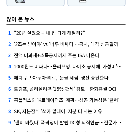
많이 본 뉴스
"20년 살았으니 내 집 되게 해달라?"
1
'2조는 받아야' vs '너무 비싸다'…공차, 매각 성공할까
2
전액 비과세+소득공제까지 주는 ISA 나온다
3
2000원도 비싸다…올리브영, 다이소 공세에 '가성비'로 맞불
4
메디큐브·아누아·리르, '눈물 세럼' 생산 중단한다
5
트럼프, 폴리실리콘 '15% 관세' 검토…한화큐셀·OCI 영향은?
6
홈플러스의 'K트레이더조' 계획…성공 가능성은 '글쎄'
7
SK, 자본잠식 '쏘카 말레이' 지분 더 사는 이유
8
'괜히 바꿨나' 폭락장이 할퀸 DC형 퇴직연금…전문가 조언은
9