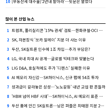
[부동산세 대수술]'2년내 팔아라'…뒷문은 열었다
10
많이 본 산업 뉴스
트럼프, 폴리실리콘 '15% 관세' 검토…한화큐셀·OCI 영향은?
1
SK, 자본잠식 '쏘카 말레이' 지분 더 사는 이유
2
두산, SK실트론 인수에 1조 차입…추가 부담은?
3
LG, 국내 최대 AI 공개…글로벌 빅테크와 맞붙는다
4
LIG D&A, 호실적에도 주가 '디펜스' 실패한 이유
5
AI 메모리 자신감…SK하이닉스, 신규 팹에 54조 투자
6
성과급이 갈라놓은 삼성…'노노갈등' 내년 교섭 판 흔들까
7
'HBM 넘어 HBF 시대'…SK하이닉스, AI 메모리 표준 선점 나섰다
8
두산 품에 안긴 SK실트론…남은 퍼즐은 최태원 지분 29.4%
9