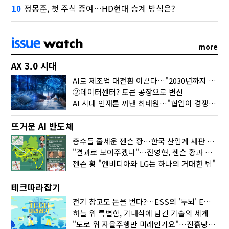
정몽준, 첫 주식 증여…HD현대 승계 방식은?
10
more
AX 3.0 시대
AI로 제조업 대전환 이끈다…"2030년까지 민관합동 20조 투자"
②데이터센터? 토큰 공장으로 변신
AI 시대 인재론 꺼낸 최태원…"협업이 경쟁력"
뜨거운 AI 반도체
총수들 줄세운 젠슨 황…한국 산업계 새판 짰다
"결과로 보여주겠다"…전영현, 젠슨 황과 HBM5 논의
젠슨 황 "엔비디아와 LG는 하나의 거대한 팀"
테크따라잡기
전기 창고도 돈을 번다?…ESS의 '두뇌' EMO가 뭐길래
하늘 위 특별함, 기내식에 담긴 기술의 세계
"도로 위 자율주행만 미래인가요"…진흙탕서 길 내는 HD현대 AI 기술