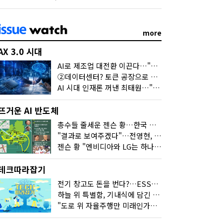
more
AX 3.0 시대
AI로 제조업 대전환 이끈다…"2030년까지 민관합동 20조 투자"
②데이터센터? 토큰 공장으로 변신
AI 시대 인재론 꺼낸 최태원…"협업이 경쟁력"
뜨거운 AI 반도체
총수들 줄세운 젠슨 황…한국 산업계 새판 짰다
"결과로 보여주겠다"…전영현, 젠슨 황과 HBM5 논의
젠슨 황 "엔비디아와 LG는 하나의 거대한 팀"
테크따라잡기
전기 창고도 돈을 번다?…ESS의 '두뇌' EMO가 뭐길래
하늘 위 특별함, 기내식에 담긴 기술의 세계
"도로 위 자율주행만 미래인가요"…진흙탕서 길 내는 HD현대 AI 기술