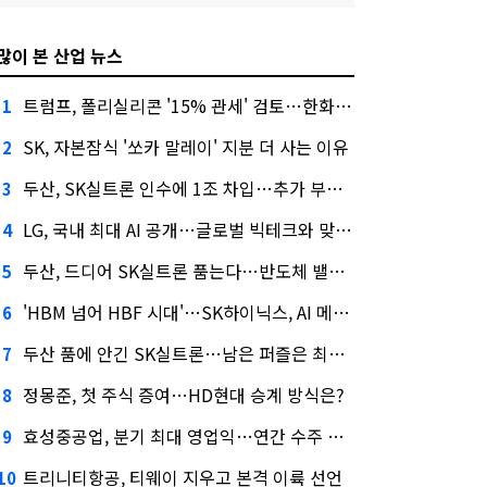
많이 본 산업 뉴스
트럼프, 폴리실리콘 '15% 관세' 검토…한화큐셀·OCI 영향은?
1
SK, 자본잠식 '쏘카 말레이' 지분 더 사는 이유
2
두산, SK실트론 인수에 1조 차입…추가 부담은?
3
LG, 국내 최대 AI 공개…글로벌 빅테크와 맞붙는다
4
두산, 드디어 SK실트론 품는다…반도체 밸류체인 위상 강화
5
'HBM 넘어 HBF 시대'…SK하이닉스, AI 메모리 표준 선점 나섰다
6
두산 품에 안긴 SK실트론…남은 퍼즐은 최태원 지분 29.4%
7
정몽준, 첫 주식 증여…HD현대 승계 방식은?
8
효성중공업, 분기 최대 영업익…연간 수주 목표 12조로
9
트리니티항공, 티웨이 지우고 본격 이륙 선언
10