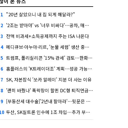
많이 본 뉴스
"20년 살았으니 내 집 되게 해달라?"
1
'2조는 받아야' vs '너무 비싸다'…공차, 매각 성공할까
2
전액 비과세+소득공제까지 주는 ISA 나온다
3
메디큐브·아누아·리르, '눈물 세럼' 생산 중단한다
4
트럼프, 폴리실리콘 '15% 관세' 검토…한화큐셀·OCI 영향은?
5
홈플러스의 'K트레이더조' 계획…성공 가능성은 '글쎄'
6
SK, 자본잠식 '쏘카 말레이' 지분 더 사는 이유
7
'괜히 바꿨나' 폭락장이 할퀸 DC형 퇴직연금…전문가 조언은
8
[부동산세 대수술]'2년내 팔아라'…뒷문은 열었다
9
두산, SK실트론 인수에 1조 차입…추가 부담은?
10