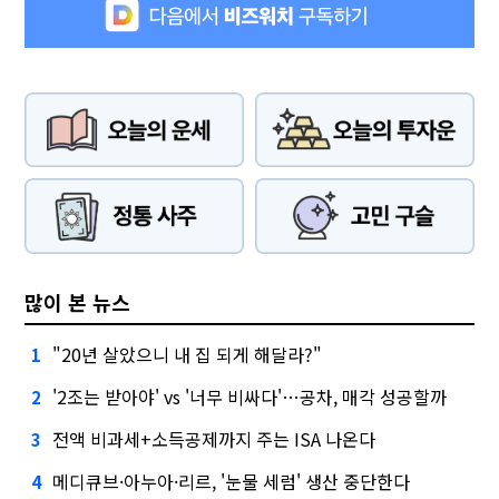
많이 본 뉴스
"20년 살았으니 내 집 되게 해달라?"
1
'2조는 받아야' vs '너무 비싸다'…공차, 매각 성공할까
2
전액 비과세+소득공제까지 주는 ISA 나온다
3
메디큐브·아누아·리르, '눈물 세럼' 생산 중단한다
4