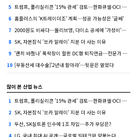
트럼프, 폴리실리콘 '15% 관세' 검토…한화큐셀·OCI 영향은?
5
홈플러스의 'K트레이더조' 계획…성공 가능성은 '글쎄'
6
2000원도 비싸다…올리브영, 다이소 공세에 '가성비'로 맞불
7
SK, 자본잠식 '쏘카 말레이' 지분 더 사는 이유
8
'괜히 바꿨나' 폭락장이 할퀸 DC형 퇴직연금…전문가 조언은
9
[부동산세 대수술]'2년내 팔아라'…뒷문은 열었다
10
많이 본 산업 뉴스
트럼프, 폴리실리콘 '15% 관세' 검토…한화큐셀·OCI 영향은?
1
SK, 자본잠식 '쏘카 말레이' 지분 더 사는 이유
2
두산, SK실트론 인수에 1조 차입…추가 부담은?
3
LG, 국내 최대 AI 공개…글로벌 빅테크와 맞붙는다
4