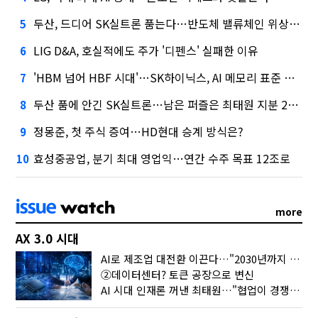
두산, 드디어 SK실트론 품는다…반도체 밸류체인 위상 강화
5
LIG D&A, 호실적에도 주가 '디펜스' 실패한 이유
6
'HBM 넘어 HBF 시대'…SK하이닉스, AI 메모리 표준 선점 나섰다
7
두산 품에 안긴 SK실트론…남은 퍼즐은 최태원 지분 29.4%
8
정몽준, 첫 주식 증여…HD현대 승계 방식은?
9
효성중공업, 분기 최대 영업익…연간 수주 목표 12조로
10
more
AX 3.0 시대
AI로 제조업 대전환 이끈다…"2030년까지 민관합동 20조 투자"
②데이터센터? 토큰 공장으로 변신
AI 시대 인재론 꺼낸 최태원…"협업이 경쟁력"