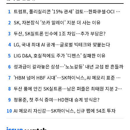
트럼프, 폴리실리콘 '15% 관세' 검토…한화큐셀·OCI 영향은?
1
SK, 자본잠식 '쏘카 말레이' 지분 더 사는 이유
2
두산, SK실트론 인수에 1조 차입…추가 부담은?
3
LG, 국내 최대 AI 공개…글로벌 빅테크와 맞붙는다
4
LIG D&A, 호실적에도 주가 '디펜스' 실패한 이유
5
성과급이 갈라놓은 삼성…'노노갈등' 내년 교섭 판 흔들까
6
'HBM 넘어 HBF 시대'…SK하이닉스, AI 메모리 표준 선점 나섰다
7
두산 품에 안긴 SK실트론…남은 퍼즐은 최태원 지분 29.4%
8
정몽준, 첫 주식 증여…HD현대 승계 방식은?
9
AI 메모리 자신감…SK하이닉스, 신규 팹에 54조 투자
10