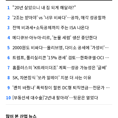
"20년 살았으니 내 집 되게 해달라?"
1
'2조는 받아야' vs '너무 비싸다'…공차, 매각 성공할까
2
전액 비과세+소득공제까지 주는 ISA 나온다
3
메디큐브·아누아·리르, '눈물 세럼' 생산 중단한다
4
2000원도 비싸다…올리브영, 다이소 공세에 '가성비'로 맞불
5
트럼프, 폴리실리콘 '15% 관세' 검토…한화큐셀·OCI 영향은?
6
홈플러스의 'K트레이더조' 계획…성공 가능성은 '글쎄'
7
SK, 자본잠식 '쏘카 말레이' 지분 더 사는 이유
8
'괜히 바꿨나' 폭락장이 할퀸 DC형 퇴직연금…전문가 조언은
9
[부동산세 대수술]'2년내 팔아라'…뒷문은 열었다
10
많이 본 산업 뉴스