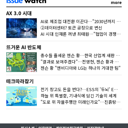
more
AX 3.0 시대
AI로 제조업 대전환 이끈다…"2030년까지 민관합동 20조 투자"
②데이터센터? 토큰 공장으로 변신
AI 시대 인재론 꺼낸 최태원…"협업이 경쟁력"
뜨거운 AI 반도체
총수들 줄세운 젠슨 황…한국 산업계 새판 짰다
"결과로 보여주겠다"…전영현, 젠슨 황과 HBM5 논의
젠슨 황 "엔비디아와 LG는 하나의 거대한 팀"
테크따라잡기
전기 창고도 돈을 번다?…ESS의 '두뇌' EMO가 뭐길래
하늘 위 특별함, 기내식에 담긴 기술의 세계
"도로 위 자율주행만 미래인가요"…진흙탕서 길 내는 HD현대 AI 기술