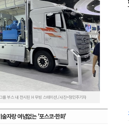
차그룹 부스 내 전시된 H 무빙 스테이션./사진=정민주기자
기술자랑 여념없는 '포스코·한화'