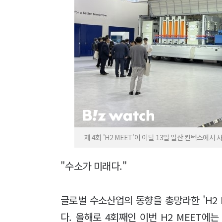
제 4회 'H2 MEET'이 이달 13일 일산 킨텍스에
"수소가 미래다."
글로벌 수소산업의 동향을 총망라한 'H2 M
다. 올해로 4회째인 이번 H2 MEET에는