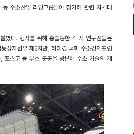
룹 등 수소산업 리딩그룹들이 참가해 관련 차세대
붐볐다. 행사를 위해 총출동한 각 사 연구진들은
업통상자원부 제2차관, 하태경 국회 수소경제포럼
, 포스코 등 부스 곳곳을 방문해 수소 기술의 개