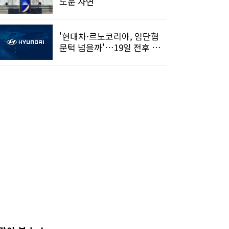
도운 사연
'현대차·르노코리아, 임단협
문턱 넘을까'…19일 전후 결
론