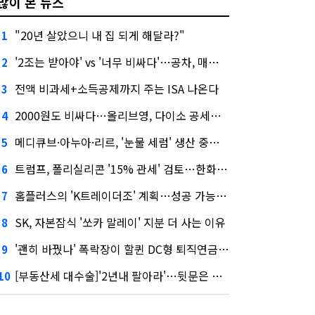
많이 본 뉴스
"20년 살았으니 내 집 되게 해달라?"
1
'2조는 받아야' vs '너무 비싸다'…공차, 매각 성공할까
2
전액 비과세+소득공제까지 주는 ISA 나온다
3
2000원도 비싸다…올리브영, 다이소 공세에 '가성비'로 맞불
4
메디큐브·아누아·리르, '눈물 세럼' 생산 중단한다
5
트럼프, 폴리실리콘 '15% 관세' 검토…한화큐셀·OCI 영향은?
6
홈플러스의 'K트레이더조' 계획…성공 가능성은 '글쎄'
7
SK, 자본잠식 '쏘카 말레이' 지분 더 사는 이유
8
'괜히 바꿨나' 폭락장이 할퀸 DC형 퇴직연금…전문가 조언은
9
[부동산세 대수술]'2년내 팔아라'…뒷문은 열었다
10