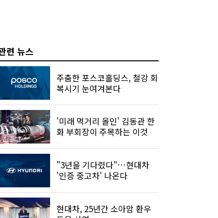
관련 뉴스
주춤한 포스코홀딩스, 철강 회
복시기 눈여겨본다
'미래 먹거리 올인' 김동관 한
화 부회장이 주목하는 이것
"3년을 기다렸다"…현대차
'인증 중고차' 나온다
현대차, 25년간 소아암 환우