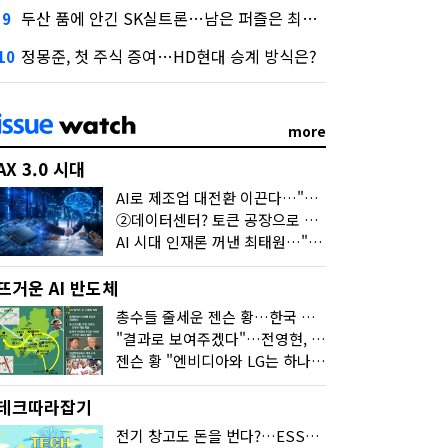
두산 품에 안긴 SK실트론…남은 퍼즐은 최태원 지분 29.4%
9
정몽준, 첫 주식 증여…HD현대 승계 방식은?
10
more
AX 3.0 시대
AI로 제조업 대전환 이끈다…"2030년까지 민관합동 20조 투자"
②데이터센터? 토큰 공장으로 변신
AI 시대 인재론 꺼낸 최태원…"협업이 경쟁력"
뜨거운 AI 반도체
총수들 줄세운 젠슨 황…한국 산업계 새판 짰다
"결과로 보여주겠다"…전영현, 젠슨 황과 HBM5 논의
젠슨 황 "엔비디아와 LG는 하나의 거대한 팀"
테크따라잡기
전기 창고도 돈을 번다?…ESS의 '두뇌' EMO가 뭐길래