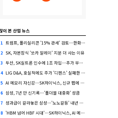
많이 본 산업 뉴스
트럼프, 폴리실리콘 '15% 관세' 검토…한화큐셀·OCI 영향은?
1
SK, 자본잠식 '쏘카 말레이' 지분 더 사는 이유
2
두산, SK실트론 인수에 1조 차입…추가 부담은?
3
LIG D&A, 호실적에도 주가 '디펜스' 실패한 이유
4
AI 메모리 자신감…SK하이닉스, 신규 팹에 54조 투자
5
삼성, 7년 만 신기록…'폴더블 대중화' 성큼
6
성과급이 갈라놓은 삼성…'노노갈등' 내년 교섭 판 흔들까
7
'HBM 넘어 HBF 시대'…SK하이닉스, AI 메모리 표준 선점 나섰다
8