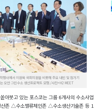
3 개막행사에서 이원욱 국회의원을 비롯해 주요 내빈 및 참가기
 오만 그린수소 생산프로젝트 모형./사진=H2 MEET
 쏟아붓고 있는 포스코는 그룹 6개사의 수소사업
생산존 △수소밸류체인존 △수소생산기술존 등 1