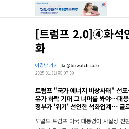
[트럼프 2.0]④화
화
이경남 기자
lkn@bizwatch.co.kr
2025.01.31
(금)
07:30
트럼프 "국가 에너지 비상사태" 선포
유가 하락 기대 그 너머를 봐야…대
정부가 '위기' 선언한 석화업계… 글로
도널드 트럼프 미국 대통령이 사실상 친