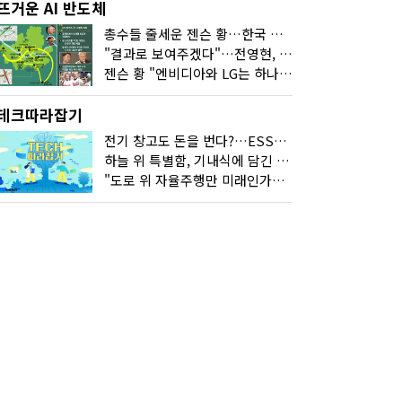
뜨거운 AI 반도체
총수들 줄세운 젠슨 황…한국 산업계 새판 짰다
"결과로 보여주겠다"…전영현, 젠슨 황과 HBM5 논의
젠슨 황 "엔비디아와 LG는 하나의 거대한 팀"
테크따라잡기
전기 창고도 돈을 번다?…ESS의 '두뇌' EMO가 뭐길래
하늘 위 특별함, 기내식에 담긴 기술의 세계
"도로 위 자율주행만 미래인가요"…진흙탕서 길 내는 HD현대 AI 기술