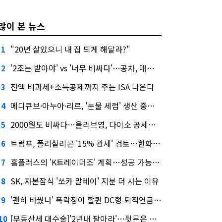
많이 본 뉴스
"20년 살았으니 내 집 되게 해달라?"
1
'2조는 받아야' vs '너무 비싸다'…공차, 매각 성공할까
2
전액 비과세+소득공제까지 주는 ISA 나온다
3
메디큐브·아누아·리르, '눈물 세럼' 생산 중단한다
4
2000원도 비싸다…올리브영, 다이소 공세에 '가성비'로 맞불
5
트럼프, 폴리실리콘 '15% 관세' 검토…한화큐셀·OCI 영향은?
6
홈플러스의 'K트레이더조' 계획…성공 가능성은 '글쎄'
7
SK, 자본잠식 '쏘카 말레이' 지분 더 사는 이유
8
'괜히 바꿨나' 폭락장이 할퀸 DC형 퇴직연금…전문가 조언은
9
[부동산세 대수술]'2년내 팔아라'…뒷문은 열었다
10