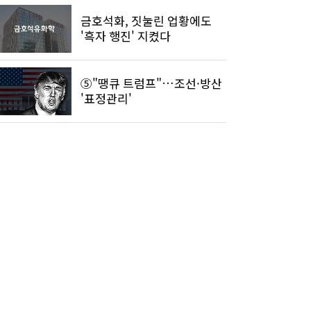
금호석화, 짓눌린 업황에도
'흑자 행진' 지켰다
⑤"땡큐 트럼프"…조선·방산
'표정관리'