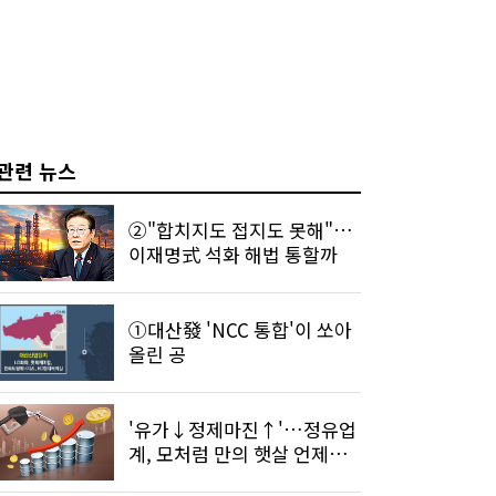
관련 뉴스
②"합치지도 접지도 못해"…
이재명式 석화 해법 통할까
①대산發 'NCC 통합'이 쏘아
올린 공
'유가↓정제마진↑'…정유업
계, 모처럼 만의 햇살 언제까
지?