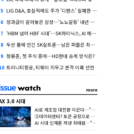
LIG D&A, 호실적에도 주가 '디펜스' 실패한 이유
5
성과급이 갈라놓은 삼성…'노노갈등' 내년 교섭 판 흔들까
6
'HBM 넘어 HBF 시대'…SK하이닉스, AI 메모리 표준 선점 나섰다
7
두산 품에 안긴 SK실트론…남은 퍼즐은 최태원 지분 29.4%
8
정몽준, 첫 주식 증여…HD현대 승계 방식은?
9
트리니티항공, 티웨이 지우고 본격 이륙 선언
10
more
AX 3.0 시대
AI로 제조업 대전환 이끈다…"2030년까지 민관합동 20조 투자"
②데이터센터? 토큰 공장으로 변신
AI 시대 인재론 꺼낸 최태원…"협업이 경쟁력"