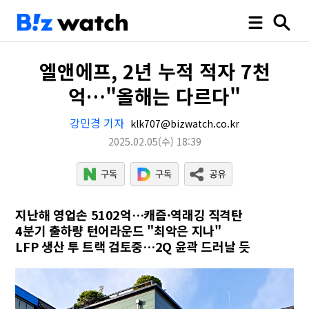
엘앤에프, 2년 누적 적자 7천
억…"올해는 다르다"
강민경 기자
klk707@bizwatch.co.kr
2025.02.05
(수)
18:39
지난해 영업손 5102억…캐즘·역래깅 직격탄
4분기 출하량 턴어라운드 "최악은 지나"
LFP 생산 투 트랙 검토중…2Q 윤곽 드러날 듯