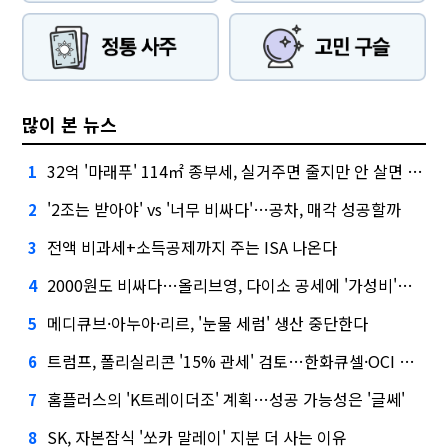
많이 본 뉴스
32억 '마래푸' 114㎡ 종부세, 실거주면 줄지만 안 살면 2.5배
1
'2조는 받아야' vs '너무 비싸다'…공차, 매각 성공할까
2
전액 비과세+소득공제까지 주는 ISA 나온다
3
2000원도 비싸다…올리브영, 다이소 공세에 '가성비'로 맞불
4
메디큐브·아누아·리르, '눈물 세럼' 생산 중단한다
5
트럼프, 폴리실리콘 '15% 관세' 검토…한화큐셀·OCI 영향은?
6
홈플러스의 'K트레이더조' 계획…성공 가능성은 '글쎄'
7
SK, 자본잠식 '쏘카 말레이' 지분 더 사는 이유
8