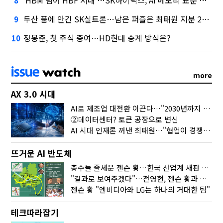
8
두산 품에 안긴 SK실트론…남은 퍼즐은 최태원 지분 29.4%
9
정몽준, 첫 주식 증여…HD현대 승계 방식은?
10
more
AX 3.0 시대
AI로 제조업 대전환 이끈다…"2030년까지 민관합동 20조 투자"
②데이터센터? 토큰 공장으로 변신
AI 시대 인재론 꺼낸 최태원…"협업이 경쟁력"
뜨거운 AI 반도체
총수들 줄세운 젠슨 황…한국 산업계 새판 짰다
"결과로 보여주겠다"…전영현, 젠슨 황과 HBM5 논의
젠슨 황 "엔비디아와 LG는 하나의 거대한 팀"
테크따라잡기