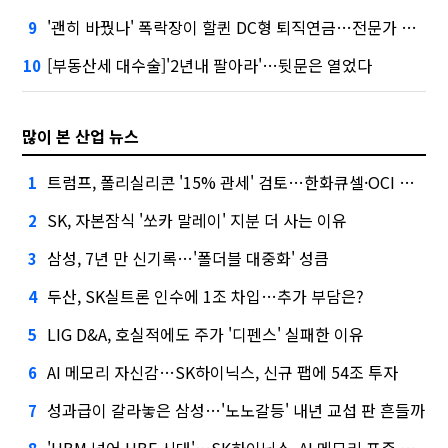
'괜히 바꿨나' 폭락장이 할퀸 DC형 퇴직연금…전문가 조언은
9
[부동산세 대수술]'2년내 팔아라'…뒷문은 열었다
10
많이 본 산업 뉴스
트럼프, 폴리실리콘 '15% 관세' 검토…한화큐셀·OCI 영향은?
1
SK, 자본잠식 '쏘카 말레이' 지분 더 사는 이유
2
삼성, 7년 만 신기록…'폴더블 대중화' 성큼
3
두산, SK실트론 인수에 1조 차입…추가 부담은?
4
LIG D&A, 호실적에도 주가 '디펜스' 실패한 이유
5
AI 메모리 자신감…SK하이닉스, 신규 팹에 54조 투자
6
성과급이 갈라놓은 삼성…'노노갈등' 내년 교섭 판 흔들까
7
'HBM 넘어 HBF 시대'…SK하이닉스, AI 메모리 표준 선점 나섰다