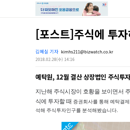
[포스트]주식에 투자
김혜실 기자
kimhs211@bizwatch.co.kr
2018.02.28
(수)
14:16
예탁원, 12월 결산 상장법인 주식투
지난해 주식시장이 호황을 보이면서 주
식에 투자할 때
증권회사를 통해 예탁결제
석해 주식투자인구를 분석해봤습니다.