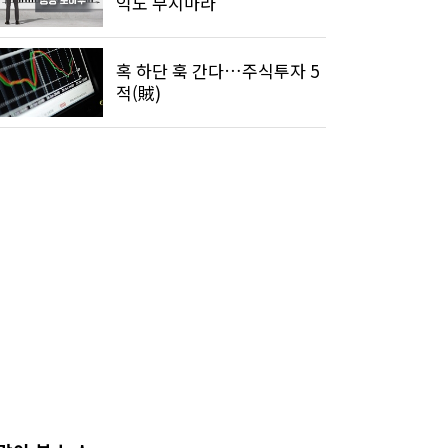
익도 무시마라"
혹 하단 훅 간다…주식투자 5
적(賊)