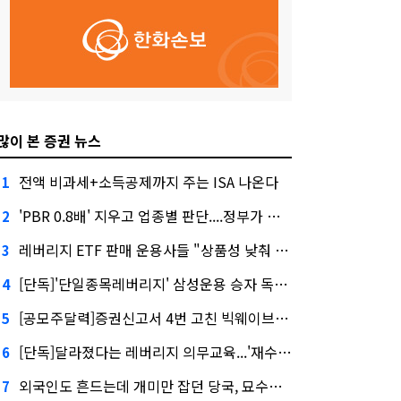
많이 본 증권 뉴스
전액 비과세+소득공제까지 주는 ISA 나온다
1
'PBR 0.8배' 지우고 업종별 판단....정부가 제시한 '주가 누르기' 방지법
2
레버리지 ETF 판매 운용사들 "상품성 낮춰 사라지게 해야"…일부 신중론도
3
[단독]'단일종목레버리지' 삼성운용 승자 독식...운용수익 미래에셋의 6배
4
[공모주달력]증권신고서 4번 고친 빅웨이브로보틱스, 수요예측
5
[단독]달라졌다는 레버리지 의무교육...'재수강 건너뛰기' 허점
6
외국인도 흔드는데 개미만 잡던 당국, 묘수는 과다호가부담금?
7