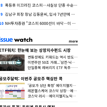
폭등후 미끄러진 코스피…사실상 단종 수순 밟는 '단종레'
8
김남구 회장 장남 김동윤씨, 입사 7년만에 한투증권 임원 승진
9
NH투자증권 "코스피 6000선이 바닥…미 금리 안정 후 추가 회복"
10
more
ETF워치: 한눈에 보는 상장지수펀드 시장
변동성에도 키워드는 역시 반도체…신상품은 우주·방산
이번주만 50조 거래...'삼전·닉스 레버리지' 수익률은 -30%
단일종목 레버리지 ETF 독주…'증시 블랙홀'
공모주달력: 이번주 공모주 핵심만 콕
'공모가 상단 확정' 에이치엘지노믹스 청약
레몬헬스케어 코스닥 상장…에이치엘지노믹스 수요예측
코스닥 러시…에이치엘지노믹스 수요예측·레메디 청약
투자의 품격: 독립계 운용사 열전