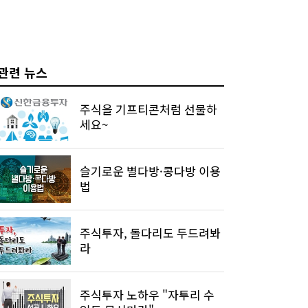
관련 뉴스
주식을 기프티콘처럼 선물하
세요~
슬기로운 별다방·콩다방 이용
법
주식투자, 돌다리도 두드려봐
라
주식투자 노하우 "자투리 수