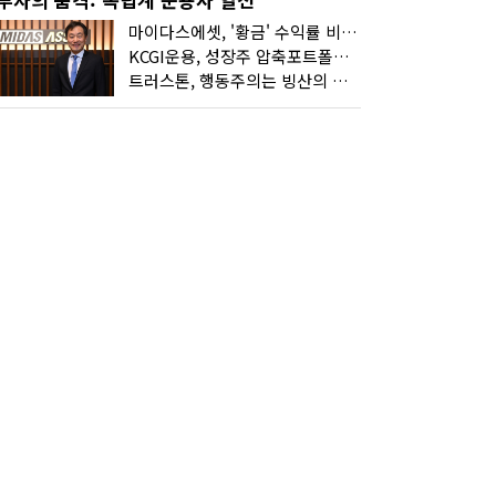
마이다스에셋, '황금' 수익률 비결은 '꾸준함'
KCGI운용, 성장주 압축포트폴리오로 새 길을 그리다
트러스톤, 행동주의는 빙산의 일각...진정한 힘은 '주식형 강자'