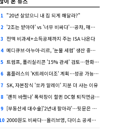
많이 본 뉴스
"20년 살았으니 내 집 되게 해달라?"
1
'2조는 받아야' vs '너무 비싸다'…공차, 매각 성공할까
2
전액 비과세+소득공제까지 주는 ISA 나온다
3
메디큐브·아누아·리르, '눈물 세럼' 생산 중단한다
4
트럼프, 폴리실리콘 '15% 관세' 검토…한화큐셀·OCI 영향은?
5
홈플러스의 'K트레이더조' 계획…성공 가능성은 '글쎄'
6
SK, 자본잠식 '쏘카 말레이' 지분 더 사는 이유
7
'괜히 바꿨나' 폭락장이 할퀸 DC형 퇴직연금…전문가 조언은
8
[부동산세 대수술]'2년내 팔아라'…뒷문은 열었다
9
2000원도 비싸다…올리브영, 다이소 공세에 '가성비'로 맞불
10