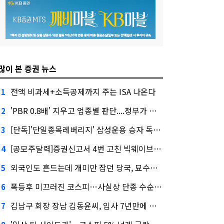
많이 본 증권 뉴스
전액 비과세+소득공제까지 주는 ISA 나온다
1
'PBR 0.8배' 지우고 업종별 판단....정부가 제시한 '주가 누르기' 방지법
2
[단독]'단일종목레버리지' 삼성운용 승자 독식...운용수익 미래에셋의 6배
3
[공모주달력]증권신고서 4번 고친 빅웨이브로보틱스, 수요예측
4
외국인도 흔드는데 개미만 잡던 당국, 묘수는 과다호가부담금?
5
폭등후 미끄러진 코스피…사실상 단종 수순 밟는 '단종레'
6
김남구 회장 장남 김동윤씨, 입사 7년만에 한투증권 임원 승진
7