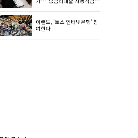
가…"중금리대출·자동적금
선보일 것"
이랜드, '토스 인터넷은행' 참
여한다