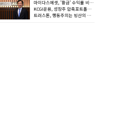
마이다스에셋, '황금' 수익률 비결은 '꾸준함'
KCGI운용, 성장주 압축포트폴리오로 새 길을 그리다
트러스톤, 행동주의는 빙산의 일각...진정한 힘은 '주식형 강자'