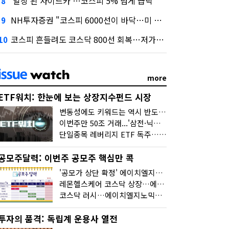
'일상 된 사이드카'…코스피 5% 넘게 급락
8
NH투자증권 "코스피 6000선이 바닥…미 금리 안정 후 추가 회복"
9
코스피 흔들려도 코스닥 800선 회복…저가매수세 유입
10
more
ETF워치: 한눈에 보는 상장지수펀드 시장
변동성에도 키워드는 역시 반도체…신상품은 우주·방산
이번주만 50조 거래...'삼전·닉스 레버리지' 수익률은 -30%
단일종목 레버리지 ETF 독주…'증시 블랙홀'
공모주달력: 이번주 공모주 핵심만 콕
'공모가 상단 확정' 에이치엘지노믹스 청약
레몬헬스케어 코스닥 상장…에이치엘지노믹스 수요예측
코스닥 러시…에이치엘지노믹스 수요예측·레메디 청약
투자의 품격: 독립계 운용사 열전