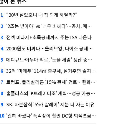
많이 본 뉴스
"20년 살았으니 내 집 되게 해달라?"
1
'2조는 받아야' vs '너무 비싸다'…공차, 매각 성공할까
2
전액 비과세+소득공제까지 주는 ISA 나온다
3
2000원도 비싸다…올리브영, 다이소 공세에 '가성비'로 맞불
4
메디큐브·아누아·리르, '눈물 세럼' 생산 중단한다
5
32억 '마래푸' 114㎡ 종부세, 실거주면 줄지만 안 살면 2.5배
6
트럼프, 폴리실리콘 '15% 관세' 검토…한화큐셀·OCI 영향은?
7
홈플러스의 'K트레이더조' 계획…성공 가능성은 '글쎄'
8
SK, 자본잠식 '쏘카 말레이' 지분 더 사는 이유
9
'괜히 바꿨나' 폭락장이 할퀸 DC형 퇴직연금…전문가 조언은
10